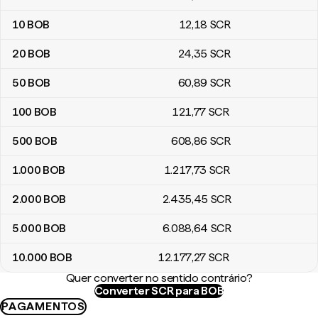
10
BOB
12
,18
SCR
20
BOB
24
,35
SCR
50
BOB
60
,89
SCR
100
BOB
121
,77
SCR
500
BOB
608
,86
SCR
1.000
BOB
1.217
,73
SCR
2.000
BOB
2.435
,45
SCR
5.000
BOB
6.088
,64
SCR
10.000
BOB
12.177
,27
SCR
Quer converter no sentido contrário?
Converter SCR para BOB
PAGAMENTOS