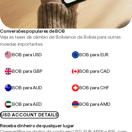
Conversões populares de BOB
Veja as taxas de câmbio de Bolivianos da Bolívia para outras
moedas importantes.
BOB para USD
BOB para EUR
BOB para GBP
BOB para CAD
BOB para AUD
BOB para CHF
BOB para AED
BOB para AMD
USD ACCOUNT DETAILS
Receba dinheiro de qualquer lugar
Compartilhe os dados da conta em USD, EUR, MXN e BRL com