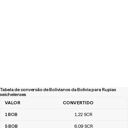
Tabela de conversão de Bolivianos da Bolívia para Rupias
seichelenses
VALOR
CONVERTIDO
Tabela de conversão de Bolivianos da Bolívia para Rupias seiche
1
BOB
1
,22
SCR
5
BOB
6
,09
SCR