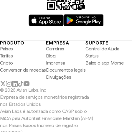
PRODUTO
EMPRESA
SUPORTE
Países
Carreiras
Central de Ajuda
Tarifas
Blog
Status
Cripto
Imprensa
Baixe o app Morse
Conversor de moedas
Documentos legais
Divulgações
© 2026 Avian Labs, Inc
Empresa de serviços monetários registrada
nos Estados Unidos
Avian Labs é autorizada como CASP sob o
MiCA pela Autoriteit Financiële Markten (AFM)
nos Países Baixos (número de registro