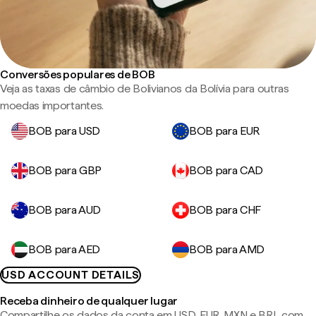
Conversões populares de BOB
Veja as taxas de câmbio de Bolivianos da Bolívia para outras
moedas importantes.
BOB para USD
BOB para EUR
BOB para GBP
BOB para CAD
BOB para AUD
BOB para CHF
BOB para AED
BOB para AMD
USD ACCOUNT DETAILS
Receba dinheiro de qualquer lugar
Compartilhe os dados da conta em USD, EUR, MXN e BRL com