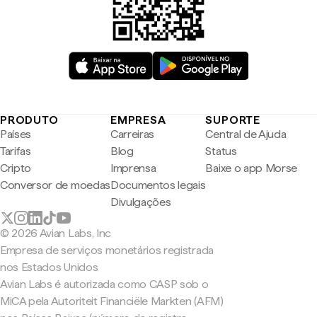
PRODUTO
EMPRESA
SUPORTE
Países
Carreiras
Central de Ajuda
Tarifas
Blog
Status
Cripto
Imprensa
Baixe o app Morse
Conversor de moedas
Documentos legais
Divulgações
© 2026 Avian Labs, Inc
Empresa de serviços monetários registrada
nos Estados Unidos
Avian Labs é autorizada como CASP sob o
MiCA pela Autoriteit Financiële Markten (AFM)