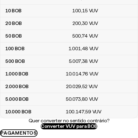
10
BOB
100
,15
VUV
20
BOB
200
,30
VUV
50
BOB
500
,74
VUV
100
BOB
1.001
,48
VUV
500
BOB
5.007
,38
VUV
1.000
BOB
10.014
,76
VUV
2.000
BOB
20.029
,52
VUV
5.000
BOB
50.073
,80
VUV
10.000
BOB
100.147
,59
VUV
Quer converter no sentido contrário?
Converter VUV para BOB
PAGAMENTOS