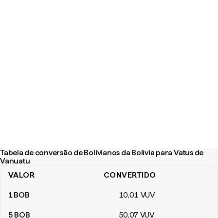
Tabela de conversão de Bolivianos da Bolívia para Vatus de
Vanuatu
VALOR
CONVERTIDO
Tabela de conversão de Bolivianos da Bolívia para Vatus de Vanu
1
BOB
10
,01
VUV
5
BOB
50
,07
VUV