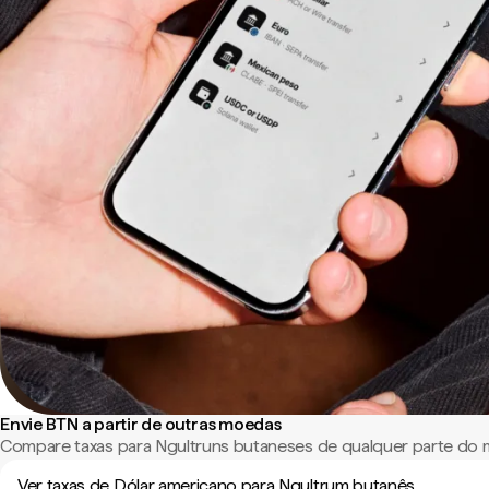
Envie BTN a partir de outras moedas
Compare taxas para Ngultruns butaneses de qualquer parte do
Ver taxas de Dólar americano para Ngultrum butanês