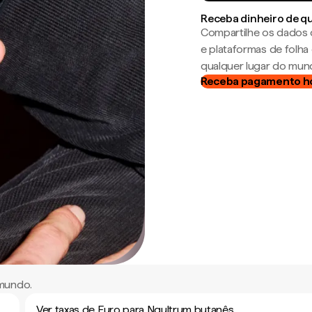
Receba dinheiro de q
Compartilhe os dados 
e plataformas de folh
qualquer lugar do mun
Receba pagamento h
 mundo.
Ver taxas de Euro para Ngultrum butanês