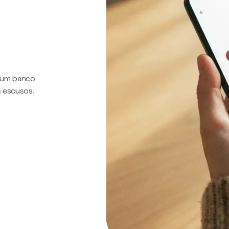
a um banco
s escusos.