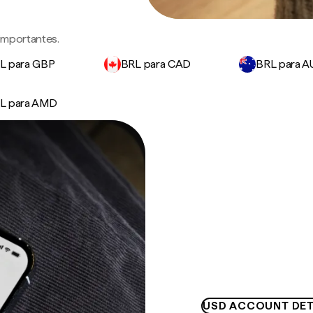
 importantes.
L para GBP
BRL para CAD
BRL para 
L para AMD
USD ACCOUNT DET