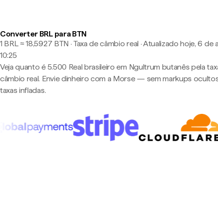
Converter BRL para BTN
1 BRL ≈ 18,5927 BTN · Taxa de câmbio real
·
Atualizado hoje, 6 de 
10:25
Veja quanto é 5.500 Real brasileiro em Ngultrum butanês pela tax
câmbio real. Envie dinheiro com a Morse — sem markups oculto
taxas infladas.