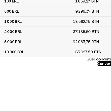
100
BRL
1.859
,27
BTN
500
BRL
9.296
,37
BTN
1.000
BRL
18.592
,75
BTN
2.000
BRL
37.185
,50
BTN
5.000
BRL
92.963
,75
BTN
10.000
BRL
185.927
,50
BTN
Quer converte
Convert