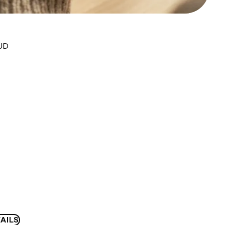
AUD
AILS