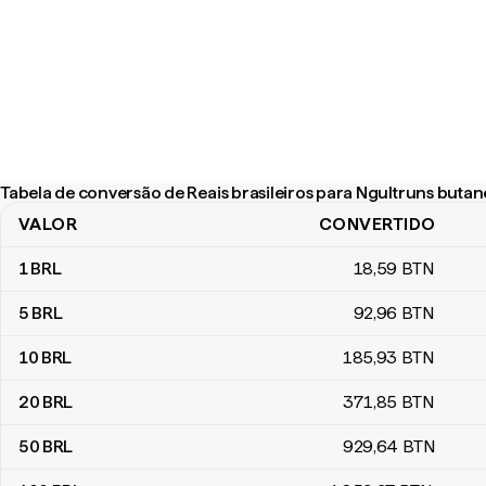
Tabela de conversão de Reais brasileiros para Ngultruns butan
VALOR
CONVERTIDO
Tabela de conversão de Reais brasileiros para Ngultruns butanes
1
BRL
18
,59
BTN
5
BRL
92
,96
BTN
10
BRL
185
,93
BTN
20
BRL
371
,85
BTN
50
BRL
929
,64
BTN