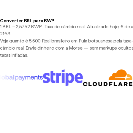
Converter BRL para BWP
1 BRL ≈ 2,5752 BWP · Taxa de câmbio real
·
Atualizado hoje, 6 de 
21:58
Veja quanto é 5.500 Real brasileiro em Pula botsuanesa pela taxa
câmbio real. Envie dinheiro com a Morse — sem markups oculto
taxas infladas.