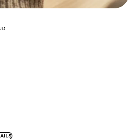
AUD
AILS