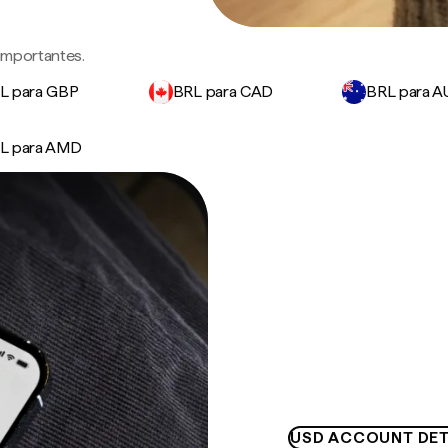
 importantes.
L para GBP
BRL para CAD
BRL para 
L para AMD
USD ACCOUNT DET