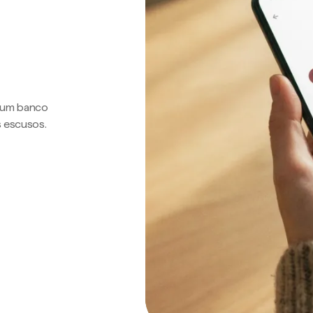
a um banco
s escusos.