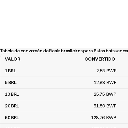
Tabela de conversão de Reais brasileiros para Pulas botsuanes
VALOR
CONVERTIDO
Tabela de conversão de Reais brasileiros para Pulas botsuanesas
1
BRL
2
,58
BWP
5
BRL
12
,88
BWP
10
BRL
25
,75
BWP
20
BRL
51
,50
BWP
50
BRL
128
,76
BWP