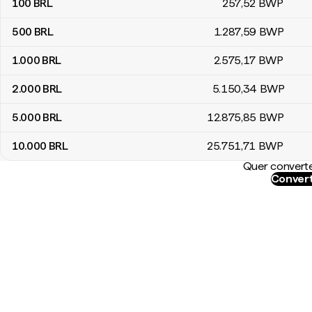
100
BRL
257
,52
BWP
500
BRL
1.287
,59
BWP
1.000
BRL
2.575
,17
BWP
2.000
BRL
5.150
,34
BWP
5.000
BRL
12.875
,85
BWP
10.000
BRL
25.751
,71
BWP
Quer converte
Convert