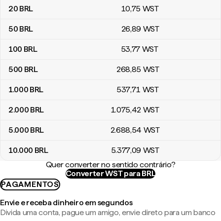
20
BRL
10
,75
WST
50
BRL
26
,89
WST
100
BRL
53
,77
WST
500
BRL
268
,85
WST
1.000
BRL
537
,71
WST
2.000
BRL
1.075
,42
WST
5.000
BRL
2.688
,54
WST
10.000
BRL
5.377
,09
WST
Quer converter no sentido contrário?
Converter WST para BRL
PAGAMENTOS
Envie e receba dinheiro em segundos
Divida uma conta, pague um amigo, envie direto para um banco