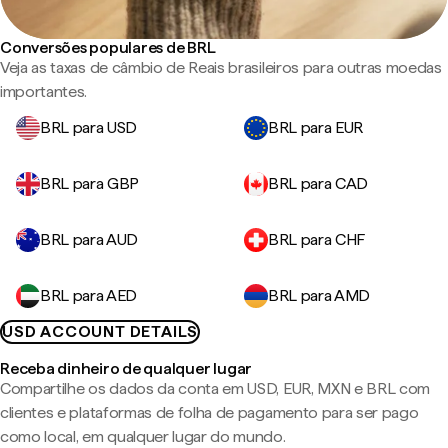
Conversões populares de BRL
Veja as taxas de câmbio de Reais brasileiros para outras moedas
importantes.
BRL para USD
BRL para EUR
BRL para GBP
BRL para CAD
BRL para AUD
BRL para CHF
BRL para AED
BRL para AMD
USD ACCOUNT DETAILS
Receba dinheiro de qualquer lugar
Compartilhe os dados da conta em USD, EUR, MXN e BRL com
clientes e plataformas de folha de pagamento para ser pago
como local, em qualquer lugar do mundo.