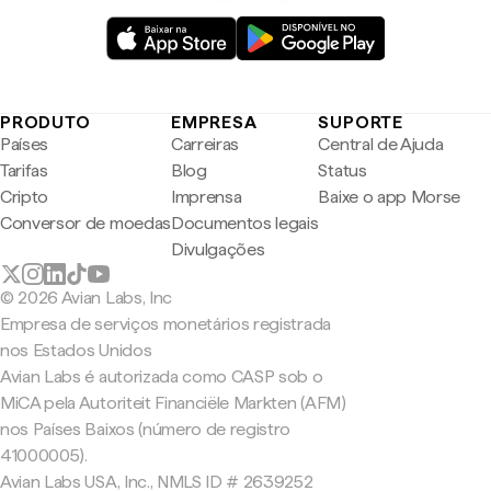
PRODUTO
EMPRESA
SUPORTE
Países
Carreiras
Central de Ajuda
Tarifas
Blog
Status
Cripto
Imprensa
Baixe o app Morse
Conversor de moedas
Documentos legais
Divulgações
© 2026 Avian Labs, Inc
Empresa de serviços monetários registrada
nos Estados Unidos
Avian Labs é autorizada como CASP sob o
MiCA pela Autoriteit Financiële Markten (AFM)
nos Países Baixos (número de registro
41000005).
Avian Labs USA, Inc., NMLS ID # 2639252