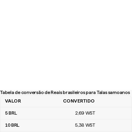
Tabela de conversão de Reais brasileiros para Talas samoanos
VALOR
CONVERTIDO
Tabela de conversão de Reais brasileiros para Talas samoanos
5
BRL
2
,69
WST
10
BRL
5
,38
WST