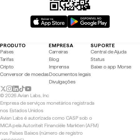
PRODUTO
EMPRESA
SUPORTE
Países
Carreiras
Central de Ajuda
Tarifas
Blog
Status
Cripto
Imprensa
Baixe o app Morse
Conversor de moedas
Documentos legais
Divulgações
© 2026 Avian Labs, Inc
Empresa de serviços monetários registrada
nos Estados Unidos
Avian Labs é autorizada como CASP sob o
MiCA pela Autoriteit Financiële Markten (AFM)
nos Países Baixos (número de registro