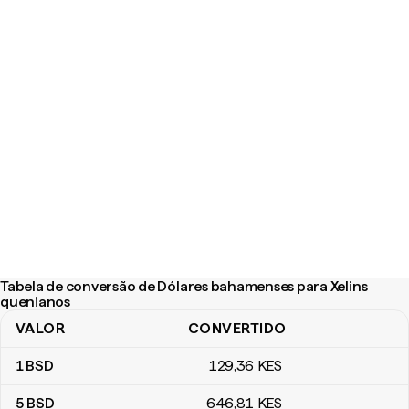
Tabela de conversão de Dólares bahamenses para Xelins
quenianos
VALOR
CONVERTIDO
Tabela de conversão de Dólares bahamenses para Xelins quenia
1
BSD
129
,36
KES
5
BSD
646
,81
KES