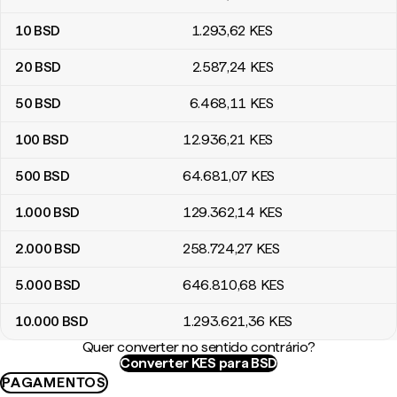
10
BSD
1.293
,62
KES
20
BSD
2.587
,24
KES
50
BSD
6.468
,11
KES
100
BSD
12.936
,21
KES
500
BSD
64.681
,07
KES
1.000
BSD
129.362
,14
KES
2.000
BSD
258.724
,27
KES
5.000
BSD
646.810
,68
KES
10.000
BSD
1.293.621
,36
KES
Quer converter no sentido contrário?
Converter KES para BSD
PAGAMENTOS