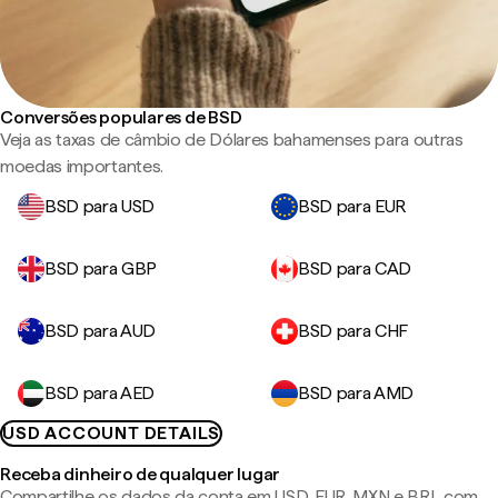
Conversões populares de BSD
Veja as taxas de câmbio de Dólares bahamenses para outras
moedas importantes.
BSD para USD
BSD para EUR
BSD para GBP
BSD para CAD
BSD para AUD
BSD para CHF
BSD para AED
BSD para AMD
USD ACCOUNT DETAILS
Receba dinheiro de qualquer lugar
Compartilhe os dados da conta em USD, EUR, MXN e BRL com