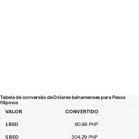
Tabela de conversão de Dólares bahamenses para Pesos
filipinos
VALOR
CONVERTIDO
Tabela de conversão de Dólares bahamenses para Pesos filipino
1
BSD
60
,86
PHP
5
BSD
304
,29
PHP