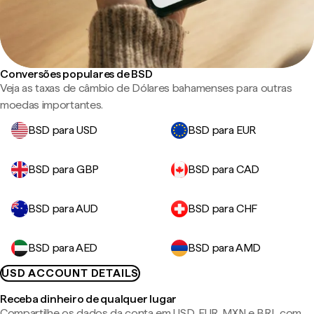
Conversões populares de BSD
Veja as taxas de câmbio de Dólares bahamenses para outras
moedas importantes.
BSD para USD
BSD para EUR
BSD para GBP
BSD para CAD
BSD para AUD
BSD para CHF
BSD para AED
BSD para AMD
USD ACCOUNT DETAILS
Receba dinheiro de qualquer lugar
Compartilhe os dados da conta em USD, EUR, MXN e BRL com