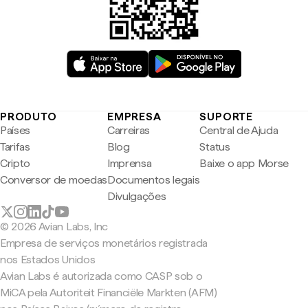
PRODUTO
EMPRESA
SUPORTE
Países
Carreiras
Central de Ajuda
Tarifas
Blog
Status
Cripto
Imprensa
Baixe o app Morse
Conversor de moedas
Documentos legais
Divulgações
© 2026 Avian Labs, Inc
Empresa de serviços monetários registrada
nos Estados Unidos
Avian Labs é autorizada como CASP sob o
MiCA pela Autoriteit Financiële Markten (AFM)