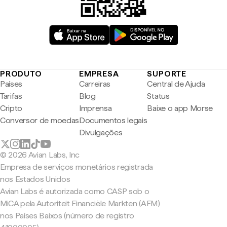
PRODUTO
EMPRESA
SUPORTE
Países
Carreiras
Central de Ajuda
Tarifas
Blog
Status
Cripto
Imprensa
Baixe o app Morse
Conversor de moedas
Documentos legais
Divulgações
© 2026 Avian Labs, Inc
Empresa de serviços monetários registrada
nos Estados Unidos
Avian Labs é autorizada como CASP sob o
MiCA pela Autoriteit Financiële Markten (AFM)
nos Países Baixos (número de registro