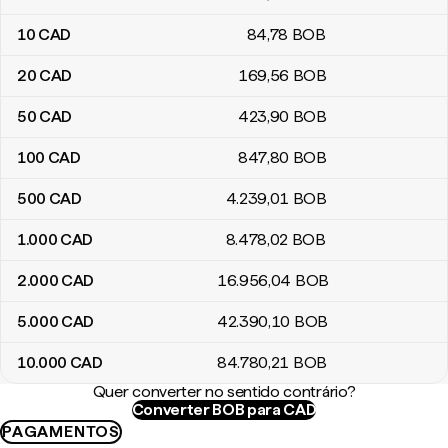
10
CAD
84
,78
BOB
20
CAD
169
,56
BOB
50
CAD
423
,90
BOB
100
CAD
847
,80
BOB
500
CAD
4.239
,01
BOB
1.000
CAD
8.478
,02
BOB
2.000
CAD
16.956
,04
BOB
5.000
CAD
42.390
,10
BOB
10.000
CAD
84.780
,21
BOB
Quer converter no sentido contrário?
Converter BOB para CAD
PAGAMENTOS