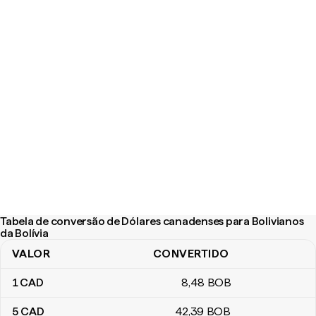
Tabela de conversão de Dólares canadenses para Bolivianos
da Bolívia
VALOR
CONVERTIDO
Tabela de conversão de Dólares canadenses para Bolivianos da B
1
CAD
8
,48
BOB
5
CAD
42
,39
BOB