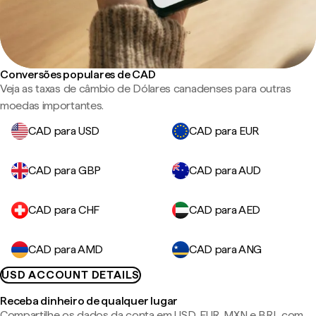
Conversões populares de CAD
Veja as taxas de câmbio de Dólares canadenses para outras
moedas importantes.
CAD para USD
CAD para EUR
CAD para GBP
CAD para AUD
CAD para CHF
CAD para AED
CAD para AMD
CAD para ANG
USD ACCOUNT DETAILS
Receba dinheiro de qualquer lugar
Compartilhe os dados da conta em USD, EUR, MXN e BRL com