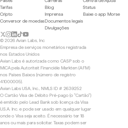
Países
Carreiras
Central de Ajuda
Tarifas
Blog
Status
Cripto
Imprensa
Baixe o app Morse
Conversor de moedas
Documentos legais
Divulgações
© 2026 Avian Labs, Inc
Empresa de serviços monetários registrada
nos Estados Unidos
Avian Labs é autorizada como CASP sob o
MiCA pela Autoriteit Financiële Markten (AFM)
nos Países Baixos (número de registro
41000005).
Avian Labs USA, Inc., NMLS ID # 2639252
O Cartão Visa de Débito Pré-pago (o "Cartão")
é emitido pelo Lead Bank sob licença da Visa
U.S.A. Inc. e pode ser usado em qualquer lugar
onde o Visa seja aceito. É necessário ter 18
anos ou mais para solicitar. Taxas podem ser