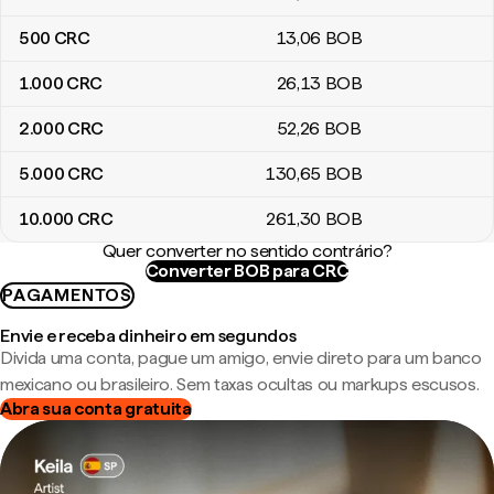
500
CRC
13
,06
BOB
1.000
CRC
26
,13
BOB
2.000
CRC
52
,26
BOB
5.000
CRC
130
,65
BOB
10.000
CRC
261
,30
BOB
Quer converter no sentido contrário?
Converter BOB para CRC
PAGAMENTOS
Envie e receba dinheiro em segundos
Divida uma conta, pague um amigo, envie direto para um banco
mexicano ou brasileiro. Sem taxas ocultas ou markups escusos.
Abra sua conta gratuita