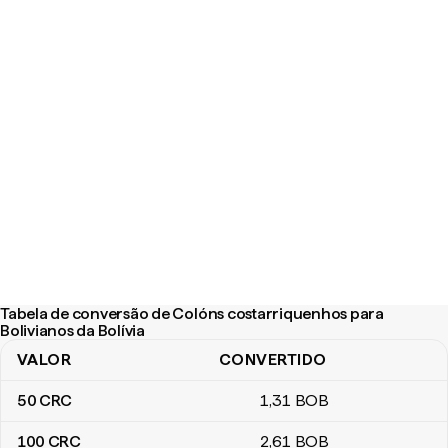
Tabela de conversão de Colóns costarriquenhos para
Bolivianos da Bolívia
VALOR
CONVERTIDO
Tabela de conversão de Colóns costarriquenhos para Bolivianos 
50
CRC
1
,31
BOB
100
CRC
2
,61
BOB