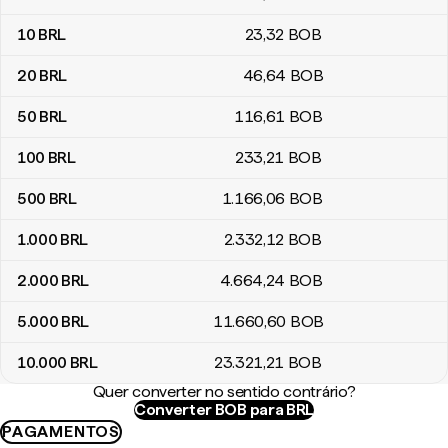
10
BRL
23
,32
BOB
20
BRL
46
,64
BOB
50
BRL
116
,61
BOB
100
BRL
233
,21
BOB
500
BRL
1.166
,06
BOB
1.000
BRL
2.332
,12
BOB
2.000
BRL
4.664
,24
BOB
5.000
BRL
11.660
,60
BOB
10.000
BRL
23.321
,21
BOB
Quer converter no sentido contrário?
Converter BOB para BRL
PAGAMENTOS