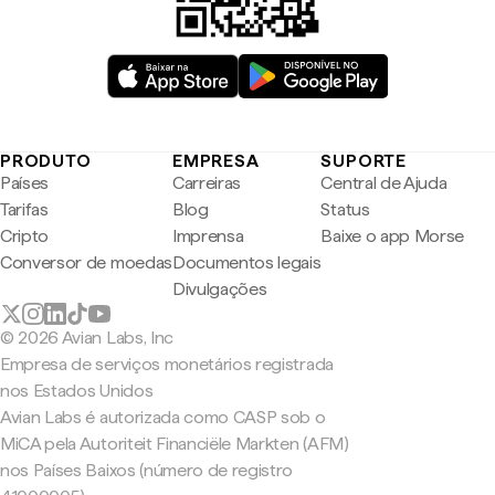
PRODUTO
EMPRESA
SUPORTE
Países
Carreiras
Central de Ajuda
Tarifas
Blog
Status
Cripto
Imprensa
Baixe o app Morse
Conversor de moedas
Documentos legais
Divulgações
© 2026 Avian Labs, Inc
Empresa de serviços monetários registrada
nos Estados Unidos
Avian Labs é autorizada como CASP sob o
MiCA pela Autoriteit Financiële Markten (AFM)
nos Países Baixos (número de registro