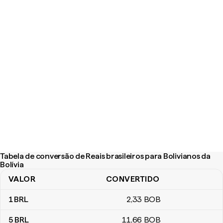
Tabela de conversão de Reais brasileiros para Bolivianos da
Bolívia
VALOR
CONVERTIDO
Tabela de conversão de Reais brasileiros para Bolivianos da Bolív
1
BRL
2
,33
BOB
5
BRL
11
,66
BOB