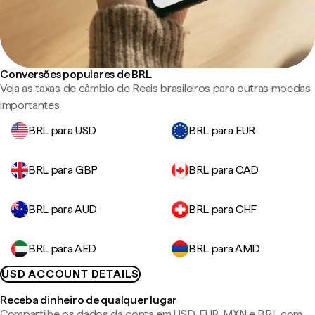
Conversões populares de BRL
Veja as taxas de câmbio de Reais brasileiros para outras moedas
importantes.
BRL para USD
BRL para EUR
BRL para GBP
BRL para CAD
BRL para AUD
BRL para CHF
BRL para AED
BRL para AMD
USD ACCOUNT DETAILS
Receba dinheiro de qualquer lugar
Compartilhe os dados da conta em USD, EUR, MXN e BRL com