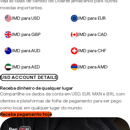
Veja as taxas de câmbio de Dólares jamaicanos para outras
moedas importantes.
JMD para USD
JMD para EUR
JMD para GBP
JMD para CAD
JMD para AUD
JMD para CHF
JMD para AED
JMD para AMD
USD ACCOUNT DETAILS
Receba dinheiro de qualquer lugar
Compartilhe os dados da conta em USD, EUR, MXN e BRL com
clientes e plataformas de folha de pagamento para ser pago
como local, em qualquer lugar do mundo.
Receba pagamento hoje