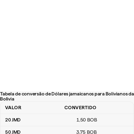
Tabela de conversão de Dólares jamaicanos para Bolivianos da
Bolívia
VALOR
CONVERTIDO
Tabela de conversão de Dólares jamaicanos para Bolivianos da Bo
20
JMD
1
,50
BOB
50
JMD
3
,75
BOB