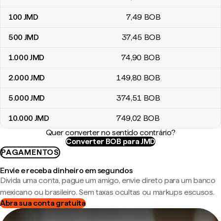
100
JMD
7
,49
BOB
500
JMD
37
,45
BOB
1.000
JMD
74
,90
BOB
2.000
JMD
149
,80
BOB
5.000
JMD
374
,51
BOB
10.000
JMD
749
,02
BOB
Quer converter no sentido contrário?
Converter BOB para JMD
PAGAMENTOS
Envie e receba dinheiro em segundos
Divida uma conta, pague um amigo, envie direto para um banco
mexicano ou brasileiro. Sem taxas ocultas ou markups escusos.
Abra sua conta gratuita