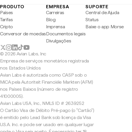
PRODUTO
EMPRESA
SUPORTE
Países
Carreiras
Central de Ajuda
Tarifas
Blog
Status
Cripto
Imprensa
Baixe o app Morse
Conversor de moedas
Documentos legais
Divulgações
© 2026 Avian Labs, Inc
Empresa de serviços monetários registrada
nos Estados Unidos
Avian Labs é autorizada como CASP sob o
MiCA pela Autoriteit Financiële Markten (AFM)
nos Países Baixos (número de registro
41000005).
Avian Labs USA, Inc., NMLS ID # 2639252
O Cartão Visa de Débito Pré-pago (o "Cartão")
é emitido pelo Lead Bank sob licença da Visa
U.S.A. Inc. e pode ser usado em qualquer lugar
onde o Visa seja aceito. É necessário ter 18