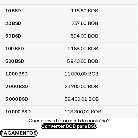
10
BSD
118
,80
BOB
20
BSD
237
,60
BOB
50
BSD
594
,00
BOB
100
BSD
1.188
,00
BOB
500
BSD
5.940
,00
BOB
1.000
BSD
11.880
,00
BOB
2.000
BSD
23.760
,00
BOB
5.000
BSD
59.400
,01
BOB
10.000
BSD
118.800
,02
BOB
Quer converter no sentido contrário?
Converter BOB para BSD
PAGAMENTOS