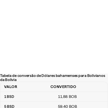
Tabela de conversão de Dólares bahamenses para Bolivianos
da Bolívia
VALOR
CONVERTIDO
Tabela de conversão de Dólares bahamenses para Bolivianos da B
1
BSD
11
,88
BOB
5
BSD
59
,40
BOB