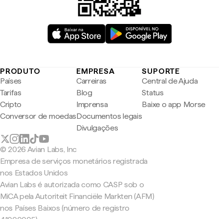
PRODUTO
EMPRESA
SUPORTE
Países
Carreiras
Central de Ajuda
Tarifas
Blog
Status
Cripto
Imprensa
Baixe o app Morse
Conversor de moedas
Documentos legais
Divulgações
© 2026 Avian Labs, Inc
Empresa de serviços monetários registrada
nos Estados Unidos
Avian Labs é autorizada como CASP sob o
MiCA pela Autoriteit Financiële Markten (AFM)
nos Países Baixos (número de registro