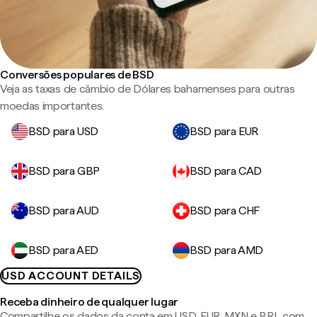
Conversões populares de BSD
Veja as taxas de câmbio de Dólares bahamenses para outras
moedas importantes.
BSD para USD
BSD para EUR
BSD para GBP
BSD para CAD
BSD para AUD
BSD para CHF
BSD para AED
BSD para AMD
USD ACCOUNT DETAILS
Receba dinheiro de qualquer lugar
Compartilhe os dados da conta em USD, EUR, MXN e BRL com