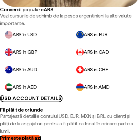
Conversii populare ARS
Vezi cursurile de schimb de la pesos argentinieni la alte valute
importante.
ARS în USD
ARS în EUR
ARS în GBP
ARS în CAD
ARS în AUD
ARS în CHF
ARS în AED
ARS în AMD
USD ACCOUNT DETAILS
Fii plătit de oriunde
Partajează detaliile contului USD, EUR, MXN și BRL cu clienți și
plăți de la angajatori pentru a fi plătit ca local, în oricare parte a
lumii.
Primește plată azi