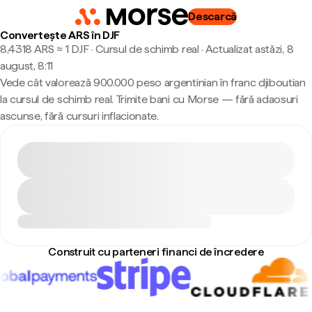
Descarcă
Convertește ARS în DJF
8,4318 ARS ≈ 1 DJF · Cursul de schimb real
·
Actualizat astăzi, 8
august, 8:11
Vede cât valorează 900.000 peso argentinian în franc djiboutian
la cursul de schimb real. Trimite bani cu Morse — fără adaosuri
ascunse, fără cursuri inflacionate.
Construit cu parteneri financi de încredere