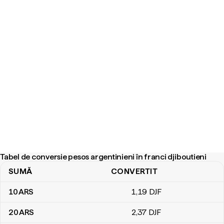
Tabel de conversie pesos argentinieni în franci djiboutieni
SUMĂ
CONVERTIT
Tabel de conversie pesos argentinieni în franci djiboutieni
10
ARS
1
,19
DJF
20
ARS
2
,37
DJF