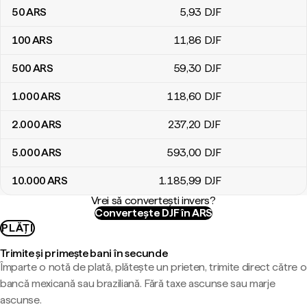
50
ARS
5
,93
DJF
100
ARS
11
,86
DJF
500
ARS
59
,30
DJF
1.000
ARS
118
,60
DJF
2.000
ARS
237
,20
DJF
5.000
ARS
593
,00
DJF
10.000
ARS
1.185
,99
DJF
Vrei să convertești invers?
Convertește DJF în ARS
PLĂȚI
Trimite și primește bani în secunde
Împarte o notă de plată, plătește un prieten, trimite direct către o
bancă mexicană sau braziliană. Fără taxe ascunse sau marje
ascunse.