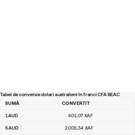
Tabel de conversie dolari australieni în franci CFA BEAC
SUMĂ
CONVERTIT
Tabel de conversie dolari australieni în franci CFA BEAC
1
AUD
401
,07
XAF
5
AUD
2.005
,34
XAF