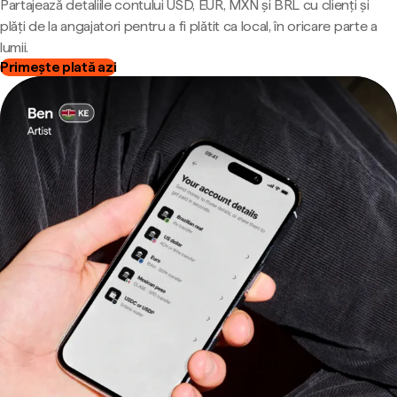
Partajează detaliile contului USD, EUR, MXN și BRL cu clienți și
plăți de la angajatori pentru a fi plătit ca local, în oricare parte a
lumii.
Primește plată azi