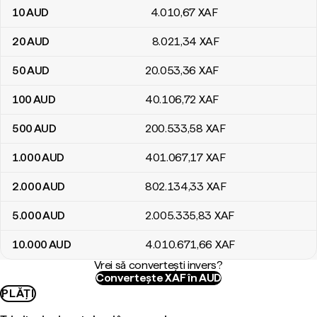
10
AUD
4.010
,67
XAF
20
AUD
8.021
,34
XAF
50
AUD
20.053
,36
XAF
100
AUD
40.106
,72
XAF
500
AUD
200.533
,58
XAF
1.000
AUD
401.067
,17
XAF
2.000
AUD
802.134
,33
XAF
5.000
AUD
2.005.335
,83
XAF
10.000
AUD
4.010.671
,66
XAF
Vrei să convertești invers?
Convertește XAF în AUD
PLĂȚI