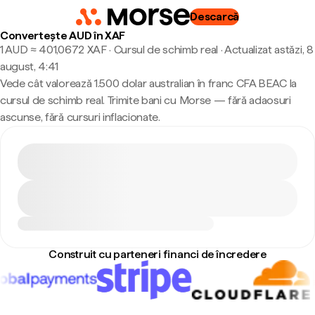
Descarcă
Convertește AUD în XAF
1 AUD ≈ 401,0672 XAF · Cursul de schimb real
·
Actualizat astăzi, 8
august, 4:41
Vede cât valorează 1.500 dolar australian în franc CFA BEAC la
cursul de schimb real. Trimite bani cu Morse — fără adaosuri
ascunse, fără cursuri inflacionate.
Construit cu parteneri financi de încredere