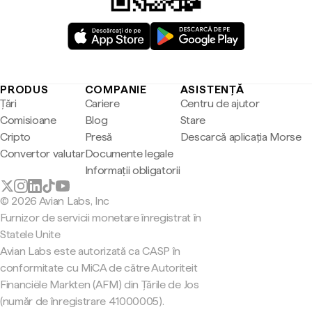
PRODUS
COMPANIE
ASISTENȚĂ
Țări
Cariere
Centru de ajutor
Comisioane
Blog
Stare
Cripto
Presă
Descarcă aplicația Morse
Convertor valutar
Documente legale
Informații obligatorii
© 2026 Avian Labs, Inc
Furnizor de servicii monetare înregistrat în
Statele Unite
Avian Labs este autorizată ca CASP în
conformitate cu MiCA de către Autoriteit
Financiële Markten (AFM) din Țările de Jos
(număr de înregistrare 41000005).