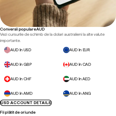
Conversii populare AUD
Vezi cursurile de schimb de la dolari australieni la alte valute
importante.
AUD în USD
AUD în EUR
AUD în GBP
AUD în CAD
AUD în CHF
AUD în AED
AUD în AMD
AUD în ANG
USD ACCOUNT DETAILS
Fii plătit de oriunde