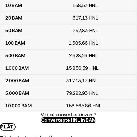
10
BAM
158
,57
HNL
20
BAM
317
,13
HNL
50
BAM
792
,83
HNL
100
BAM
1.585
,66
HNL
500
BAM
7.928
,29
HNL
1.000
BAM
15.856
,59
HNL
2.000
BAM
31.713
,17
HNL
5.000
BAM
79.282
,93
HNL
10.000
BAM
158.565
,86
HNL
Vrei să convertești invers?
Convertește HNL în BAM
PLĂȚI