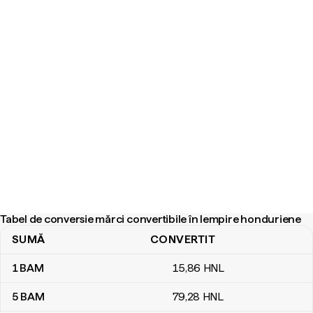
Tabel de conversie mărci convertibile în lempire honduriene
SUMĂ
CONVERTIT
Tabel de conversie mărci convertibile în lempire honduriene
1
BAM
15
,86
HNL
5
BAM
79
,28
HNL