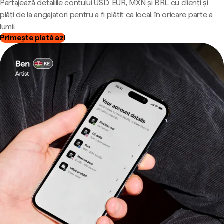
Partajează detaliile contului USD, EUR, MXN și BRL cu clienți și
plăți de la angajatori pentru a fi plătit ca local, în oricare parte a
lumii.
Primește plată azi