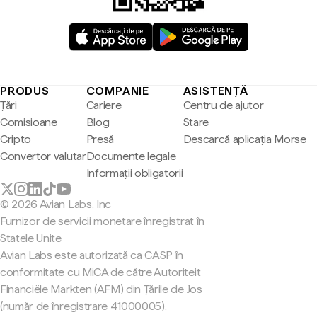
PRODUS
COMPANIE
ASISTENȚĂ
Țări
Cariere
Centru de ajutor
Comisioane
Blog
Stare
Cripto
Presă
Descarcă aplicația Morse
Convertor valutar
Documente legale
Informații obligatorii
© 2026 Avian Labs, Inc
Furnizor de servicii monetare înregistrat în
Statele Unite
Avian Labs este autorizată ca CASP în
conformitate cu MiCA de către Autoriteit
Financiële Markten (AFM) din Țările de Jos
(număr de înregistrare 41000005).