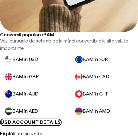
Conversii populare BAM
Vezi cursurile de schimb de la mărci convertibile la alte valute
importante.
BAM în USD
BAM în EUR
BAM în GBP
BAM în CAD
BAM în AUD
BAM în CHF
BAM în AED
BAM în AMD
USD ACCOUNT DETAILS
Fii plătit de oriunde