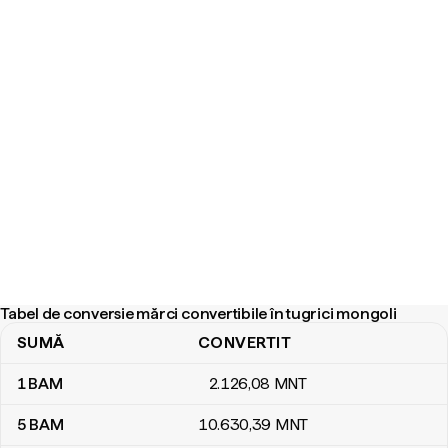
Tabel de conversie mărci convertibile în tugrici mongoli
SUMĂ
CONVERTIT
Tabel de conversie mărci convertibile în tugrici mongoli
1
BAM
2.126
,08
MNT
5
BAM
10.630
,39
MNT