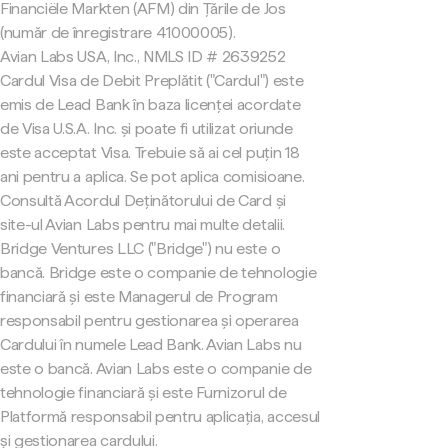
Financiële Markten (AFM) din Țările de Jos
(număr de înregistrare 41000005).
Avian Labs USA, Inc., NMLS ID # 2639252
Cardul Visa de Debit Preplătit ("Cardul") este
emis de Lead Bank în baza licenței acordate
de Visa U.S.A. Inc. și poate fi utilizat oriunde
este acceptat Visa. Trebuie să ai cel puțin 18
ani pentru a aplica. Se pot aplica comisioane.
Consultă Acordul Deținătorului de Card și
site-ul Avian Labs pentru mai multe detalii.
Bridge Ventures LLC ("Bridge") nu este o
bancă. Bridge este o companie de tehnologie
financiară și este Managerul de Program
responsabil pentru gestionarea și operarea
Cardului în numele Lead Bank. Avian Labs nu
este o bancă. Avian Labs este o companie de
tehnologie financiară și este Furnizorul de
Platformă responsabil pentru aplicația, accesul
și gestionarea cardului.