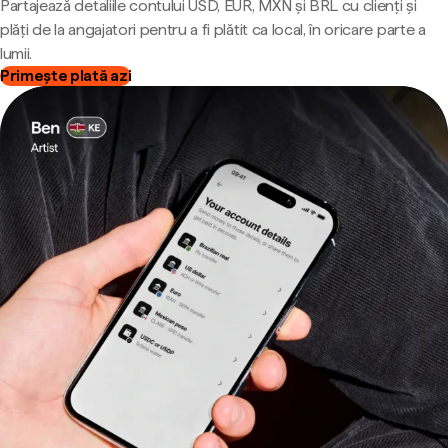
Partajează detaliile contului USD, EUR, MXN și BRL cu clienți și
plăți de la angajatori pentru a fi plătit ca local, în oricare parte a
lumii.
Primește plată azi