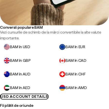
Conversii populare BAM
Vezi cursurile de schimb de la mărci convertibile la alte valute
importante.
BAM în USD
BAM în EUR
BAM în GBP
BAM în CAD
BAM în AUD
BAM în CHF
BAM în AED
BAM în AMD
USD ACCOUNT DETAILS
Fii plătit de oriunde