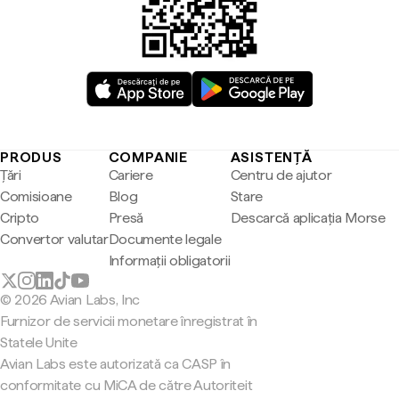
PRODUS
COMPANIE
ASISTENȚĂ
Țări
Cariere
Centru de ajutor
Comisioane
Blog
Stare
Cripto
Presă
Descarcă aplicația Morse
Convertor valutar
Documente legale
Informații obligatorii
© 2026 Avian Labs, Inc
Furnizor de servicii monetare înregistrat în
Statele Unite
Avian Labs este autorizată ca CASP în
conformitate cu MiCA de către Autoriteit