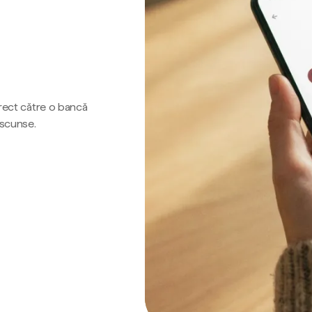
irect către o bancă
ascunse.