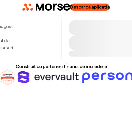
Descarcă aplicația
 august,
ul de
cursuri
Construit cu parteneri financi de încredere