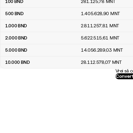
100
BND
281.125
,78
MNT
500
BND
1.405.628
,90
MNT
1.000
BND
2.811.257
,81
MNT
2.000
BND
5.622.515
,61
MNT
5.000
BND
14.056.289
,03
MNT
10.000
BND
28.112.578
,07
MNT
Vrei să 
Convert