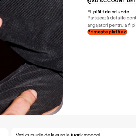
USD ACCOUNT DET
Fii plătit de oriunde
Partajează detaliile cont
angajatori pentru a fi plă
Primește plată azi
Vezi cursurile de la euro la tugrik mongol