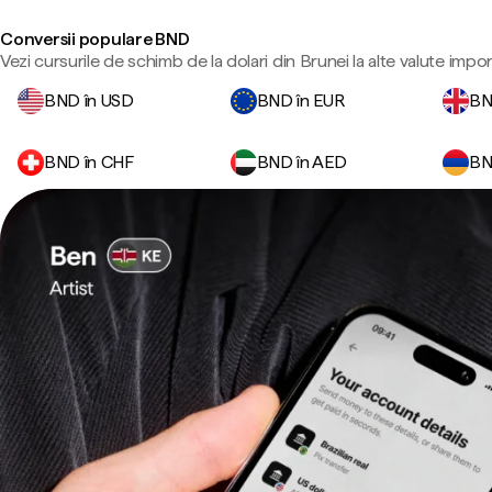
Conversii populare BND
Vezi cursurile de schimb de la dolari din Brunei la alte valute impo
BND în USD
BND în EUR
BN
BND în CHF
BND în AED
BN