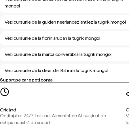
mongol
Vezi cursurile de la gulden neerlandez antilez la tugrik mongol
Vezi cursurile de la florin aruban la tugrik mongol
Vezi cursurile de la marcă convertibilă la tugrik mongol
Vezi cursurile de la dinar din Bahrain la tugrik mongol
Suport pe care poți conta
Oricând
O
Obții ajutor 24/7, tot anul. Alimentat de AI, susținut de
V
echipa noastră de suport.
l