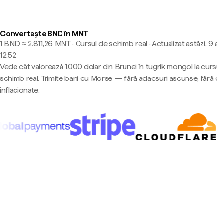
Convertește BND în MNT
1 BND ≈ 2.811,26 MNT · Cursul de schimb real
·
Actualizat astăzi, 9
12:52
Vede cât valorează 1.000 dolar din Brunei în tugrik mongol la curs
schimb real. Trimite bani cu Morse — fără adaosuri ascunse, fără 
inflacionate.