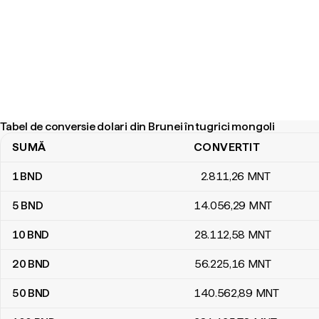
Tabel de conversie dolari din Brunei în tugrici mongoli
SUMĂ
CONVERTIT
Tabel de conversie dolari din Brunei în tugrici mongoli
1
BND
2.811
,26
MNT
5
BND
14.056
,29
MNT
10
BND
28.112
,58
MNT
20
BND
56.225
,16
MNT
50
BND
140.562
,89
MNT