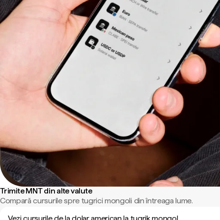
Trimite MNT din alte valute
Compară cursurile spre tugrici mongoli din întreaga lume.
Vezi cursurile de la dolar american la tugrik mongol