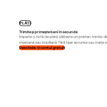
PLĂȚI
Trimite și primește bani în secunde
Împarte o notă de plată, plătește un prieten, trimite d
mexicană sau braziliană. Fără taxe ascunse sau marje 
Deschide-ți contul gratuit