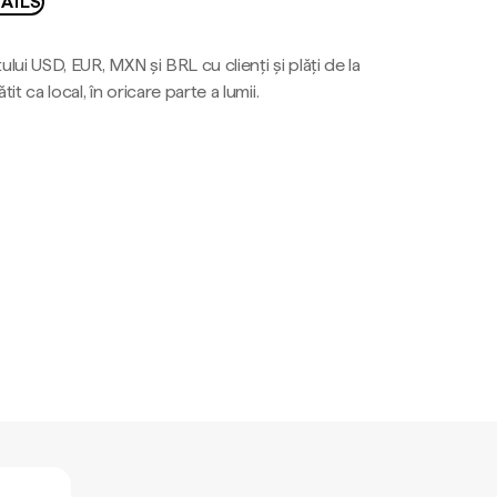
AILS
ului USD, EUR, MXN și BRL cu clienți și plăți de la
tit ca local, în oricare parte a lumii.