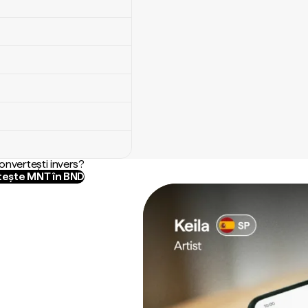
convertești invers?
ește MNT în BND