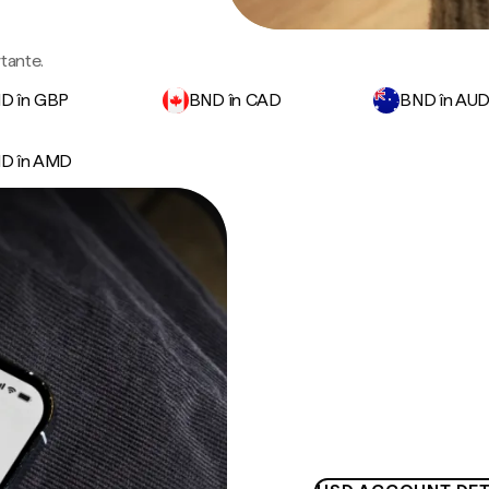
rtante.
D în GBP
BND în CAD
BND în AU
D în AMD