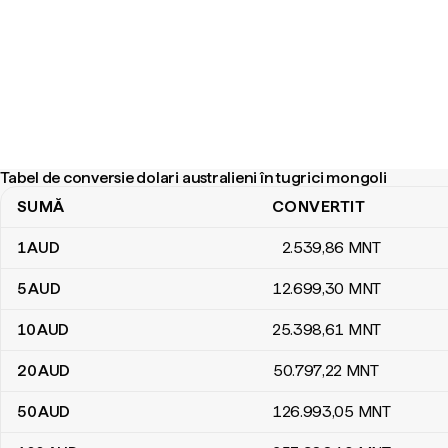
Tabel de conversie dolari australieni în tugrici mongoli
SUMĂ
CONVERTIT
Tabel de conversie dolari australieni în tugrici mongoli
1
AUD
2.539
,86
MNT
5
AUD
12.699
,30
MNT
10
AUD
25.398
,61
MNT
20
AUD
50.797
,22
MNT
50
AUD
126.993
,05
MNT