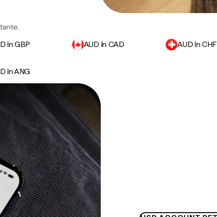
rtante.
D în GBP
AUD în CAD
AUD în CHF
D în ANG