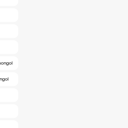
 mongol
ongol