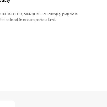
AILS
ului USD, EUR, MXN și BRL cu clienți și plăți de la
tit ca local, în oricare parte a lumii.