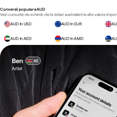
Conversii populare AUD
Vezi cursurile de schimb de la dolari australieni la alte valute impo
AUD în USD
AUD în EUR
AU
AUD în AED
AUD în AMD
AU