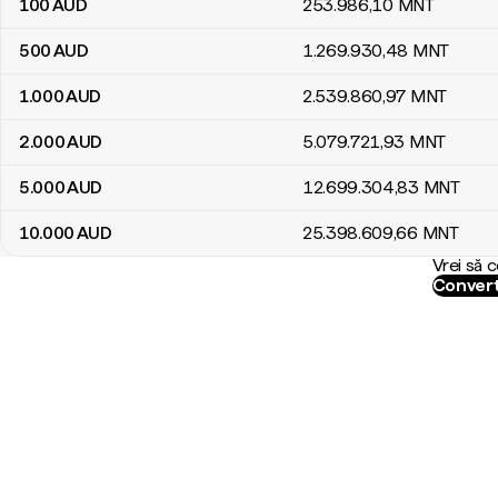
100
AUD
253.986
,10
MNT
500
AUD
1.269.930
,48
MNT
1.000
AUD
2.539.860
,97
MNT
2.000
AUD
5.079.721
,93
MNT
5.000
AUD
12.699.304
,83
MNT
10.000
AUD
25.398.609
,66
MNT
Vrei să 
Convert