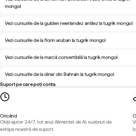
mongol
Vezi cursurile de la gulden neerlandez antilez la tugrik mongol
Vezi cursurile de la florin aruban la tugrik mongol
Vezi cursurile de la marcă convertibilă la tugrik mongol
Vezi cursurile de la dinar din Bahrain la tugrik mongol
Suport pe care poți conta
Oricând
O
Obții ajutor 24/7, tot anul. Alimentat de AI, susținut de
V
echipa noastră de suport.
l