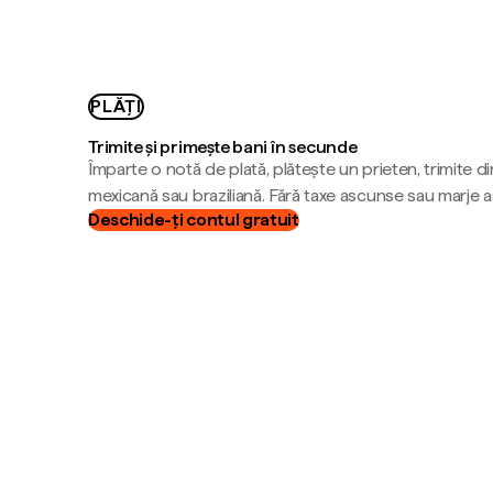
PLĂȚI
Trimite și primește bani în secunde
Împarte o notă de plată, plătește un prieten, trimite d
mexicană sau braziliană. Fără taxe ascunse sau marje 
Deschide-ți contul gratuit