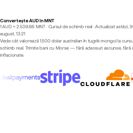
Convertește AUD în MNT
1 AUD ≈ 2.539,86 MNT · Cursul de schimb real
·
Actualizat astăzi, 9
august, 13:21
Vede cât valorează 1.500 dolar australian în tugrik mongol la cursu
schimb real. Trimite bani cu Morse — fără adaosuri ascunse, fără 
inflacionate.