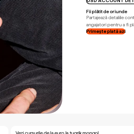
USD ACCOUNT DET
Fii plătit de oriunde
Partajează detaliile cont
angajatori pentru a fi plă
Primește plată azi
Vezi cursurile de la euro la tugrik mongol