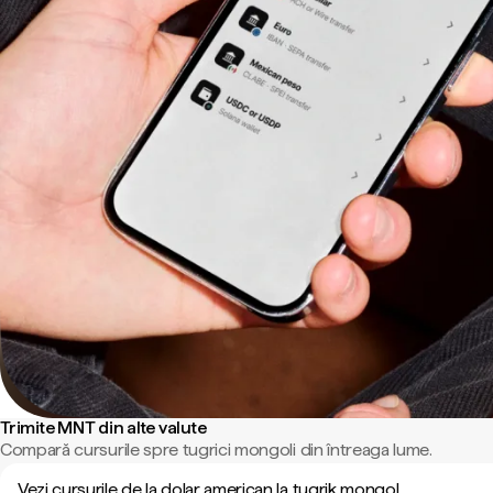
Trimite MNT din alte valute
Compară cursurile spre tugrici mongoli din întreaga lume.
Vezi cursurile de la dolar american la tugrik mongol