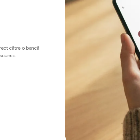
irect către o bancă
ascunse.