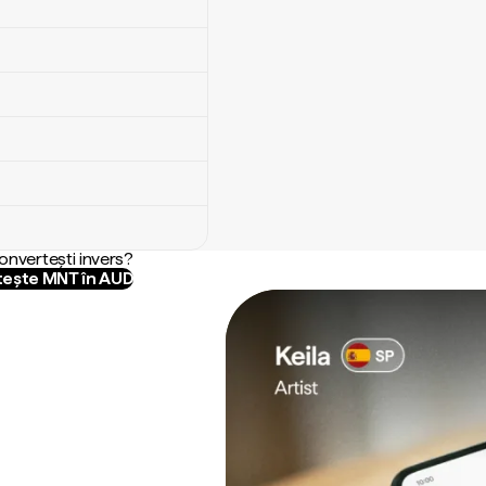
convertești invers?
ește MNT în AUD