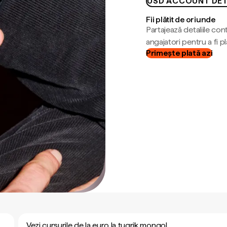
USD ACCOUNT DET
Fii plătit de oriunde
Partajează detaliile cont
angajatori pentru a fi plă
Primește plată azi
Vezi cursurile de la euro la tugrik mongol