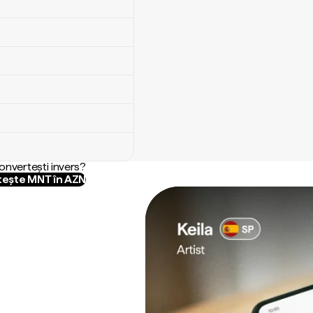
convertești invers?
ește MNT în AZN