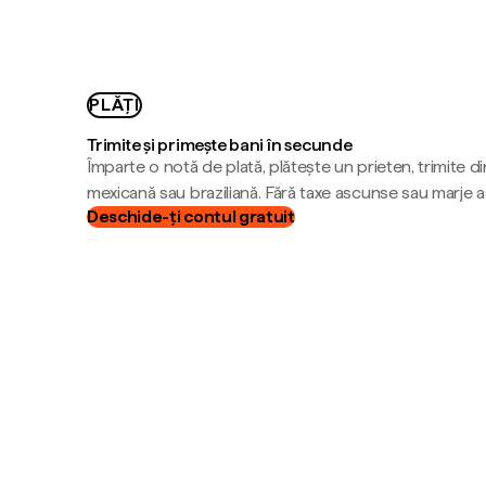
PLĂȚI
Trimite și primește bani în secunde
Împarte o notă de plată, plătește un prieten, trimite d
mexicană sau braziliană. Fără taxe ascunse sau marje 
Deschide-ți contul gratuit