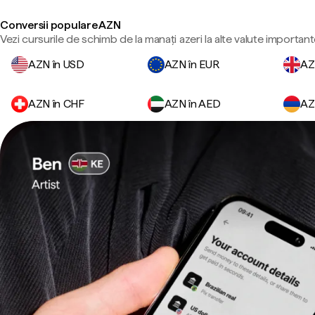
Conversii populare AZN
Vezi cursurile de schimb de la manați azeri la alte valute important
AZN în USD
AZN în EUR
AZ
AZN în CHF
AZN în AED
AZ