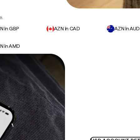
e.
N în GBP
AZN în CAD
AZN în AUD
N în AMD