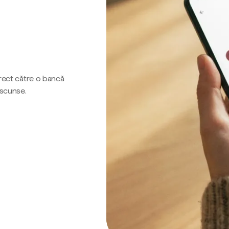
irect către o bancă
ascunse.