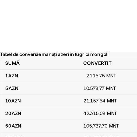
Tabel de conversie manați azeri în tugrici mongoli
SUMĂ
CONVERTIT
Tabel de conversie manați azeri în tugrici mongoli
1
AZN
2.115
,75
MNT
5
AZN
10.578
,77
MNT
10
AZN
21.157
,54
MNT
20
AZN
42.315
,08
MNT
50
AZN
105.787
,70
MNT