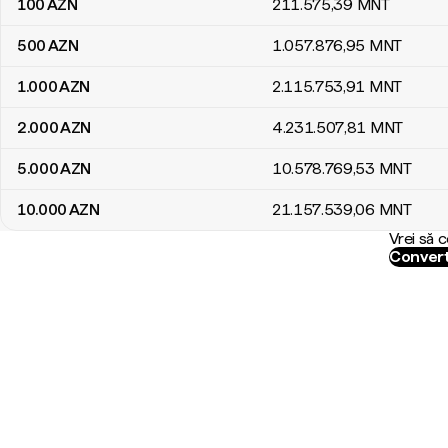
100
AZN
211.575
,39
MNT
500
AZN
1.057.876
,95
MNT
1.000
AZN
2.115.753
,91
MNT
2.000
AZN
4.231.507
,81
MNT
5.000
AZN
10.578.769
,53
MNT
10.000
AZN
21.157.539
,06
MNT
Vrei să 
Convert