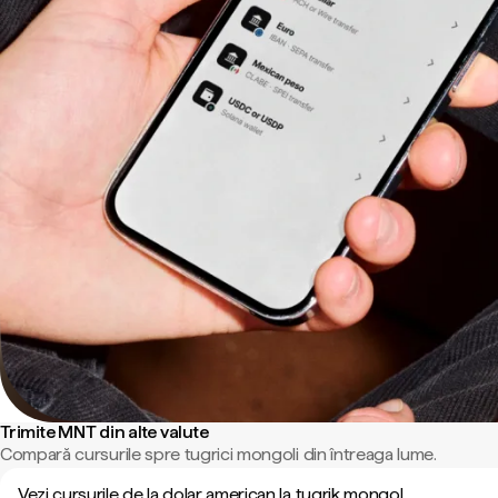
Trimite MNT din alte valute
Compară cursurile spre tugrici mongoli din întreaga lume.
Vezi cursurile de la dolar american la tugrik mongol