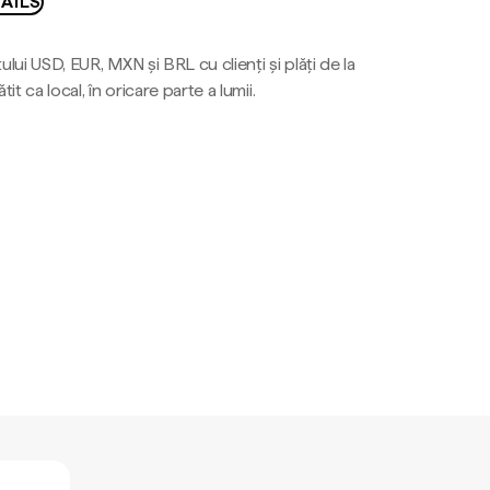
AILS
ului USD, EUR, MXN și BRL cu clienți și plăți de la
tit ca local, în oricare parte a lumii.