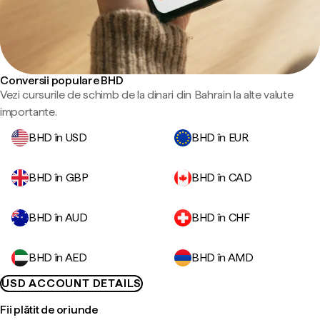
Conversii populare BHD
Vezi cursurile de schimb de la dinari din Bahrain la alte valute
importante.
BHD în USD
BHD în EUR
BHD în GBP
BHD în CAD
BHD în AUD
BHD în CHF
BHD în AED
BHD în AMD
USD ACCOUNT DETAILS
Fii plătit de oriunde