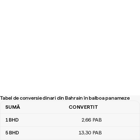
Tabel de conversie dinari din Bahrain în balboa panameze
SUMĂ
CONVERTIT
Tabel de conversie dinari din Bahrain în balboa panameze
1
BHD
2
,66
PAB
5
BHD
13
,30
PAB