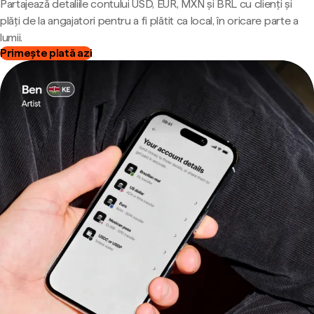
Partajează detaliile contului USD, EUR, MXN și BRL cu clienți și
plăți de la angajatori pentru a fi plătit ca local, în oricare parte a
lumii.
Primește plată azi