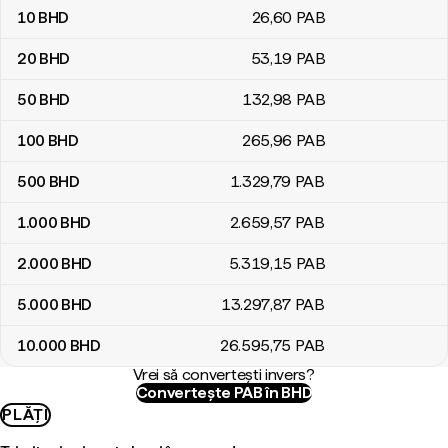
10
BHD
26
,60
PAB
20
BHD
53
,19
PAB
50
BHD
132
,98
PAB
100
BHD
265
,96
PAB
500
BHD
1.329
,79
PAB
1.000
BHD
2.659
,57
PAB
2.000
BHD
5.319
,15
PAB
5.000
BHD
13.297
,87
PAB
10.000
BHD
26.595
,75
PAB
Vrei să convertești invers?
Convertește PAB în BHD
PLĂȚI