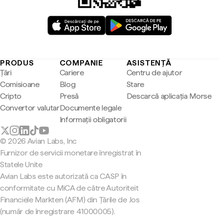
PRODUS
COMPANIE
ASISTENȚĂ
Țări
Cariere
Centru de ajutor
Comisioane
Blog
Stare
Cripto
Presă
Descarcă aplicația Morse
Convertor valutar
Documente legale
Informații obligatorii
© 2026 Avian Labs, Inc
Furnizor de servicii monetare înregistrat în
Statele Unite
Avian Labs este autorizată ca CASP în
conformitate cu MiCA de către Autoriteit
Financiële Markten (AFM) din Țările de Jos
(număr de înregistrare 41000005).