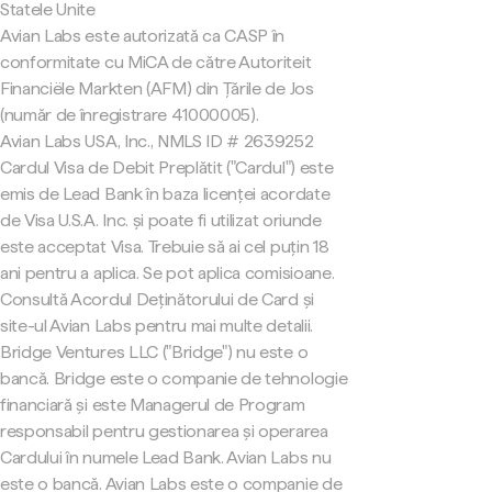
Statele Unite
Avian Labs este autorizată ca CASP în
conformitate cu MiCA de către Autoriteit
Financiële Markten (AFM) din Țările de Jos
(număr de înregistrare 41000005).
Avian Labs USA, Inc., NMLS ID # 2639252
Cardul Visa de Debit Preplătit ("Cardul") este
emis de Lead Bank în baza licenței acordate
de Visa U.S.A. Inc. și poate fi utilizat oriunde
este acceptat Visa. Trebuie să ai cel puțin 18
ani pentru a aplica. Se pot aplica comisioane.
Consultă Acordul Deținătorului de Card și
site-ul Avian Labs pentru mai multe detalii.
Bridge Ventures LLC ("Bridge") nu este o
bancă. Bridge este o companie de tehnologie
financiară și este Managerul de Program
responsabil pentru gestionarea și operarea
Cardului în numele Lead Bank. Avian Labs nu
este o bancă. Avian Labs este o companie de