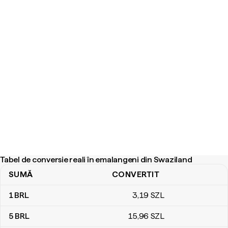
Tabel de conversie reali în emalangeni din Swaziland
SUMĂ
CONVERTIT
Tabel de conversie reali în emalangeni din Swaziland
1
BRL
3
,19
SZL
5
BRL
15
,96
SZL