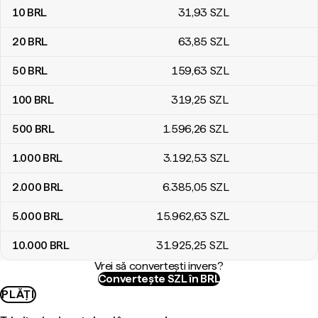
10
BRL
31
,93
SZL
20
BRL
63
,85
SZL
50
BRL
159
,63
SZL
100
BRL
319
,25
SZL
500
BRL
1.596
,26
SZL
1.000
BRL
3.192
,53
SZL
2.000
BRL
6.385
,05
SZL
5.000
BRL
15.962
,63
SZL
10.000
BRL
31.925
,25
SZL
Vrei să convertești invers?
Convertește SZL în BRL
PLĂȚI