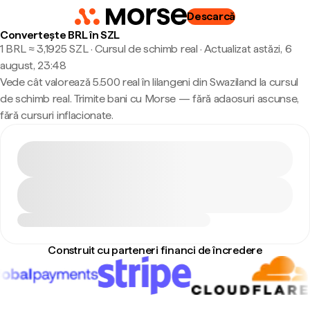
Descarcă
Convertește BRL în SZL
1 BRL ≈ 3,1925 SZL · Cursul de schimb real
·
Actualizat astăzi, 6
august, 23:48
Vede cât valorează 5.500 real în lilangeni din Swaziland la cursul
de schimb real. Trimite bani cu Morse — fără adaosuri ascunse,
fără cursuri inflacionate.
Construit cu parteneri financi de încredere