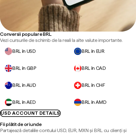
Conversii populare BRL
Vezi cursurile de schimb de la reali la alte valute importante.
BRL în USD
BRL în EUR
BRL în GBP
BRL în CAD
BRL în AUD
BRL în CHF
BRL în AED
BRL în AMD
USD ACCOUNT DETAILS
Fii plătit de oriunde
Partajează detaliile contului USD, EUR, MXN și BRL cu clienți și