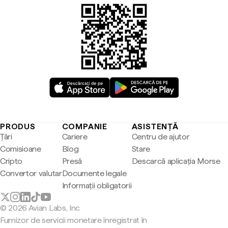
PRODUS
COMPANIE
ASISTENȚĂ
Țări
Cariere
Centru de ajutor
Comisioane
Blog
Stare
Cripto
Presă
Descarcă aplicația Morse
Convertor valutar
Documente legale
Informații obligatorii
© 2026 Avian Labs, Inc
Furnizor de servicii monetare înregistrat în