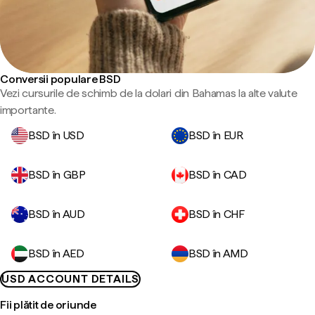
Conversii populare BSD
Vezi cursurile de schimb de la dolari din Bahamas la alte valute
importante.
BSD în USD
BSD în EUR
BSD în GBP
BSD în CAD
BSD în AUD
BSD în CHF
BSD în AED
BSD în AMD
USD ACCOUNT DETAILS
Fii plătit de oriunde