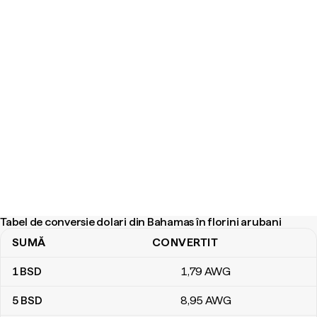
Tabel de conversie dolari din Bahamas în florini arubani
SUMĂ
CONVERTIT
Tabel de conversie dolari din Bahamas în florini arubani
1
BSD
1
,79
AWG
5
BSD
8
,95
AWG