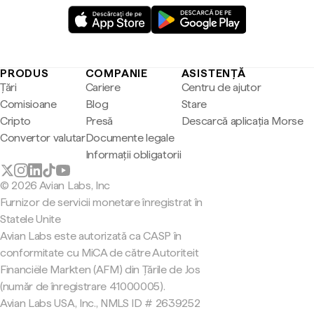
PRODUS
COMPANIE
ASISTENȚĂ
Țări
Cariere
Centru de ajutor
Comisioane
Blog
Stare
Cripto
Presă
Descarcă aplicația Morse
Convertor valutar
Documente legale
Informații obligatorii
© 2026 Avian Labs, Inc
Furnizor de servicii monetare înregistrat în
Statele Unite
Avian Labs este autorizată ca CASP în
conformitate cu MiCA de către Autoriteit
Financiële Markten (AFM) din Țările de Jos
(număr de înregistrare 41000005).
Avian Labs USA, Inc., NMLS ID # 2639252