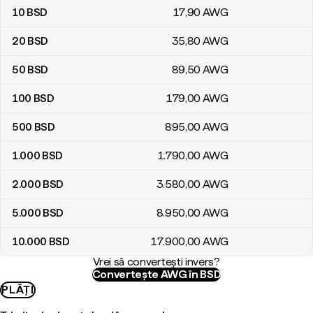
10
BSD
17
,90
AWG
20
BSD
35
,80
AWG
50
BSD
89
,50
AWG
100
BSD
179
,00
AWG
500
BSD
895
,00
AWG
1.000
BSD
1.790
,00
AWG
2.000
BSD
3.580
,00
AWG
5.000
BSD
8.950
,00
AWG
10.000
BSD
17.900
,00
AWG
Vrei să convertești invers?
Convertește AWG în BSD
PLĂȚI