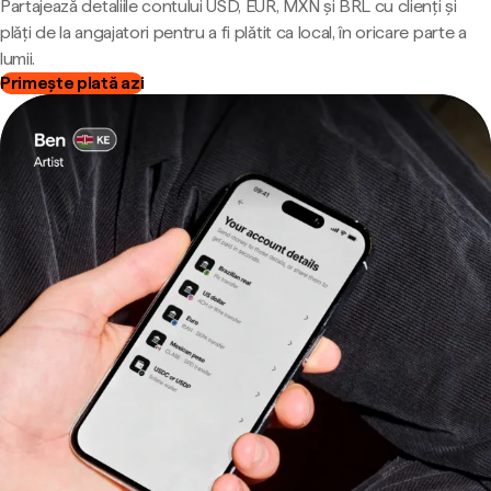
Partajează detaliile contului USD, EUR, MXN și BRL cu clienți și
plăți de la angajatori pentru a fi plătit ca local, în oricare parte a
lumii.
Primește plată azi