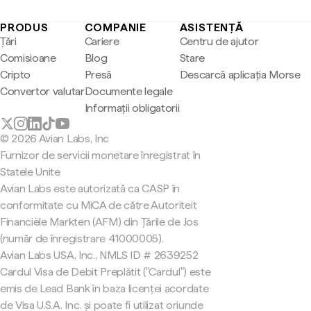
PRODUS
COMPANIE
ASISTENȚĂ
Țări
Cariere
Centru de ajutor
Comisioane
Blog
Stare
Cripto
Presă
Descarcă aplicația Morse
Convertor valutar
Documente legale
Informații obligatorii
© 2026 Avian Labs, Inc
Furnizor de servicii monetare înregistrat în
Statele Unite
Avian Labs este autorizată ca CASP în
conformitate cu MiCA de către Autoriteit
Financiële Markten (AFM) din Țările de Jos
(număr de înregistrare 41000005).
Avian Labs USA, Inc., NMLS ID # 2639252
Cardul Visa de Debit Preplătit ("Cardul") este
emis de Lead Bank în baza licenței acordate
de Visa U.S.A. Inc. și poate fi utilizat oriunde