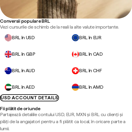
Conversii populare BRL
Vezi cursurile de schimb de la reali la alte valute importante.
BRL în USD
BRL în EUR
BRL în GBP
BRL în CAD
BRL în AUD
BRL în CHF
BRL în AED
BRL în AMD
USD ACCOUNT DETAILS
Fii plătit de oriunde
Partajează detaliile contului USD, EUR, MXN și BRL cu clienți și
plăți de la angajatori pentru a fi plătit ca local, în oricare parte a
lumii.