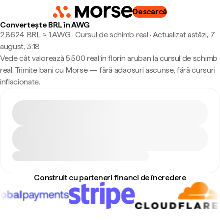
Descarcă
Convertește BRL în AWG
2,8624 BRL ≈ 1 AWG · Cursul de schimb real
·
Actualizat astăzi, 7
august, 3:18
Vede cât valorează 5.500 real în florin aruban la cursul de schimb
real. Trimite bani cu Morse — fără adaosuri ascunse, fără cursuri
inflacionate.
Construit cu parteneri financi de încredere