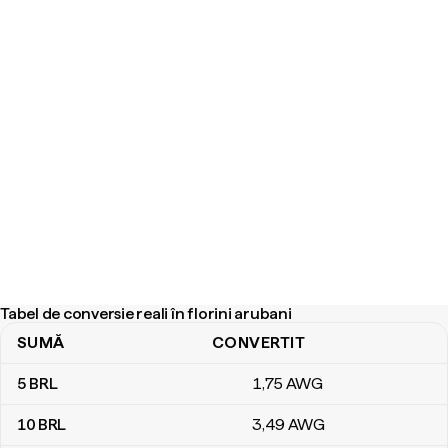
Tabel de conversie reali în florini arubani
SUMĂ
CONVERTIT
Tabel de conversie reali în florini arubani
5
BRL
1
,75
AWG
10
BRL
3
,49
AWG