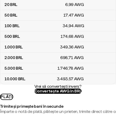
20
BRL
6
,99
AWG
50
BRL
17
,47
AWG
100
BRL
34
,94
AWG
500
BRL
174
,68
AWG
1.000
BRL
349
,36
AWG
2.000
BRL
698
,71
AWG
5.000
BRL
1.746
,78
AWG
10.000
BRL
3.493
,57
AWG
Vrei să convertești invers?
Convertește AWG în BRL
PLĂȚI
Trimite și primește bani în secunde
Împarte o notă de plată, plătește un prieten, trimite direct către o