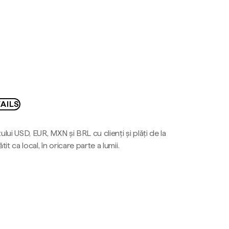
AILS
ului USD, EUR, MXN și BRL cu clienți și plăți de la
tit ca local, în oricare parte a lumii.