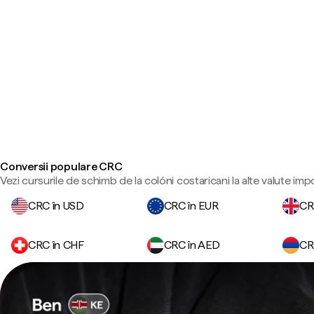
Conversii populare CRC
Vezi cursurile de schimb de la colóni costaricani la alte valute imp
CRC în USD
CRC în EUR
CR
CRC în CHF
CRC în AED
CR