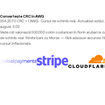
Convertește CRC în AWG
254,2070 CRC ≈ 1 AWG · Cursul de schimb real
·
Actualizat astăzi,
august, 5:02
Vede cât valorează 500.000 colón costarican în florin aruban la c
de schimb real. Trimite bani cu Morse — fără adaosuri ascunse, f
cursuri inflacionate.