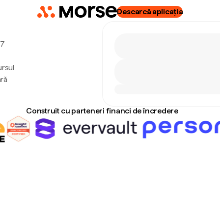
Descarcă aplicația
 7
ursul
ără
Construit cu parteneri financi de încredere