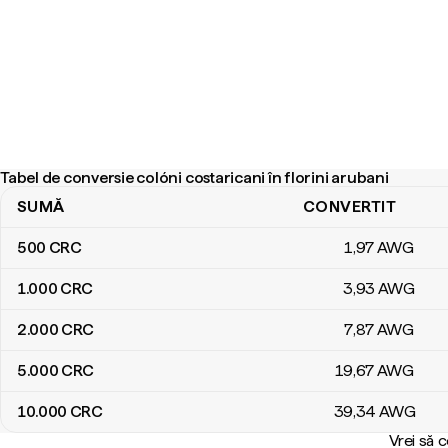
Tabel de conversie colóni costaricani în florini arubani
SUMĂ
CONVERTIT
Tabel de conversie colóni costaricani în florini arubani
500
CRC
1
,97
AWG
1.000
CRC
3
,93
AWG
2.000
CRC
7
,87
AWG
5.000
CRC
19
,67
AWG
10.000
CRC
39
,34
AWG
Vrei să 