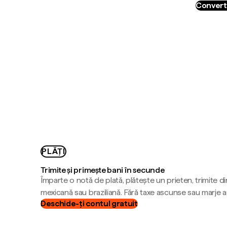
Convert
PLĂȚI
Trimite și primește bani în secunde
Împarte o notă de plată, plătește un prieten, trimite d
mexicană sau braziliană. Fără taxe ascunse sau marje 
Deschide-ți contul gratuit