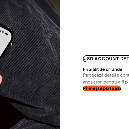
USD ACCOUNT DET
Fii plătit de oriunde
Partajează detaliile cont
angajatori pentru a fi plă
Primește plată azi