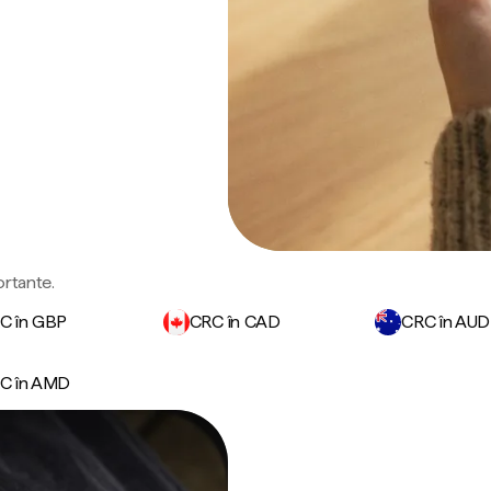
ortante.
C în GBP
CRC în CAD
CRC în AUD
C în AMD