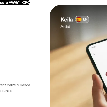
ește AWG în CRC
irect către o bancă
ascunse.