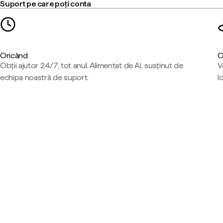
Suport pe care poți conta
Oricând
O
Obții ajutor 24/7, tot anul. Alimentat de AI, susținut de
V
echipa noastră de suport.
l