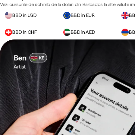
Vezi cursurile de schimb de la dolari din Barbados la alte valute i
BBD în USD
BBD în EUR
BB
BBD în CHF
BBD în AED
BB