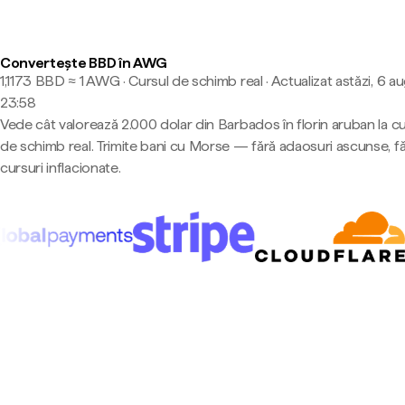
Convertește BBD în AWG
1,1173 BBD ≈ 1 AWG · Cursul de schimb real
·
Actualizat astăzi, 6 a
23:58
Vede cât valorează 2.000 dolar din Barbados în florin aruban la cu
de schimb real. Trimite bani cu Morse — fără adaosuri ascunse, f
cursuri inflacionate.