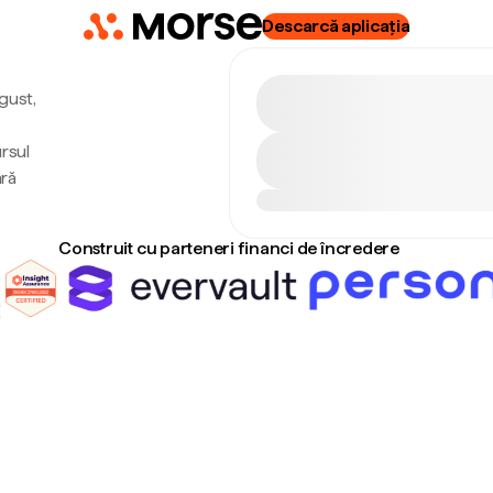
Descarcă aplicația
ugust,
rsul
ără
Construit cu parteneri financi de încredere