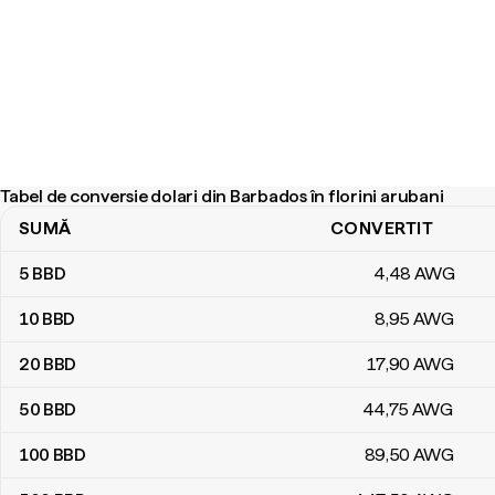
Tabel de conversie dolari din Barbados în florini arubani
SUMĂ
CONVERTIT
Tabel de conversie dolari din Barbados în florini arubani
5
BBD
4
,48
AWG
10
BBD
8
,95
AWG
20
BBD
17
,90
AWG
50
BBD
44
,75
AWG
100
BBD
89
,50
AWG