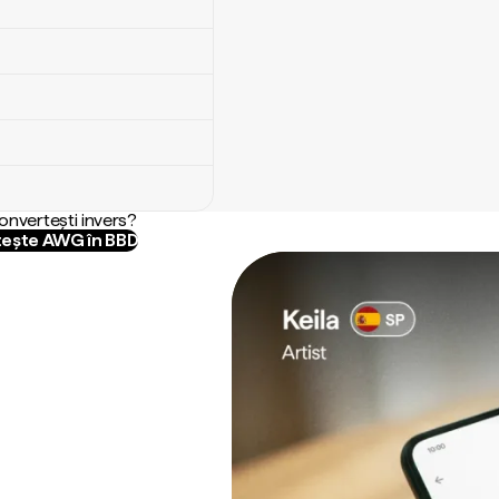
convertești invers?
ește AWG în BBD