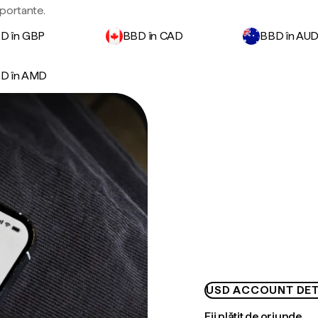
mportante.
D în GBP
BBD în CAD
BBD în AU
D în AMD
USD ACCOUNT DET
Fii plătit de oriunde