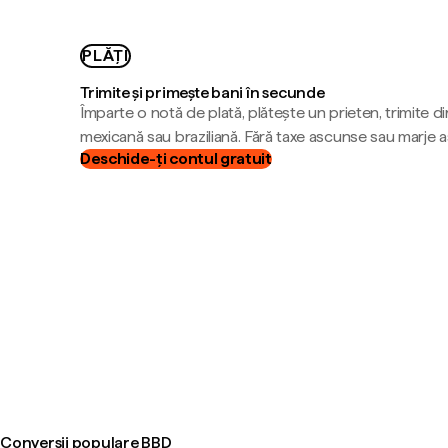
PLĂȚI
Trimite și primește bani în secunde
Împarte o notă de plată, plătește un prieten, trimite d
mexicană sau braziliană. Fără taxe ascunse sau marje 
Deschide-ți contul gratuit
Conversii populare BBD