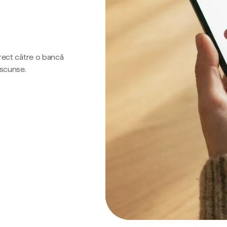
irect către o bancă
ascunse.