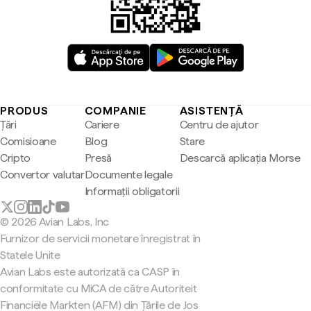
PRODUS
COMPANIE
ASISTENȚĂ
Țări
Cariere
Centru de ajutor
Comisioane
Blog
Stare
Cripto
Presă
Descarcă aplicația Morse
Convertor valutar
Documente legale
Informații obligatorii
© 2026 Avian Labs, Inc
Furnizor de servicii monetare înregistrat în
Statele Unite
Avian Labs este autorizată ca CASP în
conformitate cu MiCA de către Autoriteit
Financiële Markten (AFM) din Țările de Jos