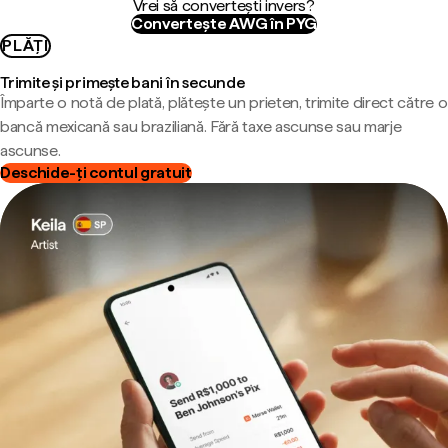
Vrei să convertești invers?
Convertește AWG în PYG
PLĂȚI
Trimite și primește bani în secunde
Împarte o notă de plată, plătește un prieten, trimite direct către o
bancă mexicană sau braziliană. Fără taxe ascunse sau marje
ascunse.
Deschide-ți contul gratuit