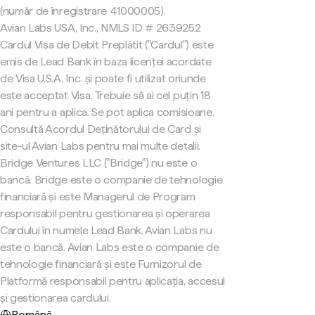
(număr de înregistrare 41000005).
Avian Labs USA, Inc., NMLS ID # 2639252
Cardul Visa de Debit Preplătit ("Cardul") este
emis de Lead Bank în baza licenței acordate
de Visa U.S.A. Inc. și poate fi utilizat oriunde
este acceptat Visa. Trebuie să ai cel puțin 18
ani pentru a aplica. Se pot aplica comisioane.
Consultă Acordul Deținătorului de Card și
site-ul Avian Labs pentru mai multe detalii.
Bridge Ventures LLC ("Bridge") nu este o
bancă. Bridge este o companie de tehnologie
financiară și este Managerul de Program
responsabil pentru gestionarea și operarea
Cardului în numele Lead Bank. Avian Labs nu
este o bancă. Avian Labs este o companie de
tehnologie financiară și este Furnizorul de
Platformă responsabil pentru aplicația, accesul
și gestionarea cardului.
Română