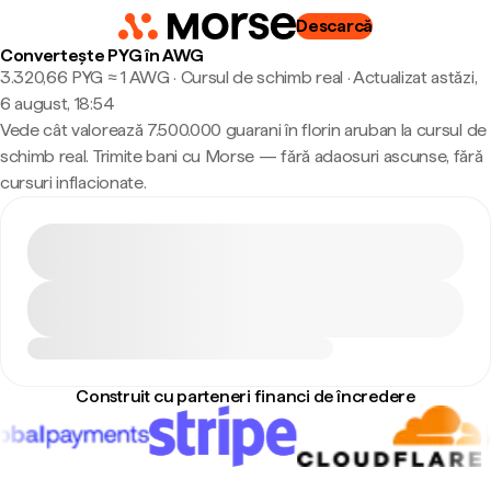
Descarcă
Convertește PYG în AWG
3.320,66 PYG ≈ 1 AWG · Cursul de schimb real
·
Actualizat astăzi,
6 august, 18:54
Vede cât valorează 7.500.000 guarani în florin aruban la cursul de
schimb real. Trimite bani cu Morse — fără adaosuri ascunse, fără
cursuri inflacionate.
Construit cu parteneri financi de încredere