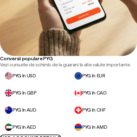
Conversii populare PYG
Vezi cursurile de schimb de la guarani la alte valute importante.
PYG în USD
PYG în EUR
PYG în GBP
PYG în CAD
PYG în AUD
PYG în CHF
PYG în AED
PYG în AMD