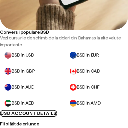
Conversii populare BSD
Vezi cursurile de schimb de la dolari din Bahamas la alte valute
importante.
BSD în USD
BSD în EUR
BSD în GBP
BSD în CAD
BSD în AUD
BSD în CHF
BSD în AED
BSD în AMD
USD ACCOUNT DETAILS
Fii plătit de oriunde