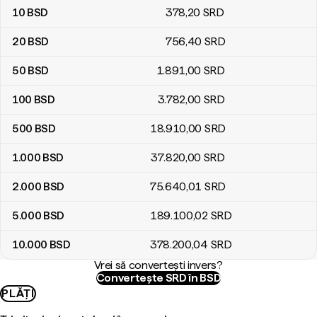
10
BSD
378
,20
SRD
20
BSD
756
,40
SRD
50
BSD
1.891
,00
SRD
100
BSD
3.782
,00
SRD
500
BSD
18.910
,00
SRD
1.000
BSD
37.820
,00
SRD
2.000
BSD
75.640
,01
SRD
5.000
BSD
189.100
,02
SRD
10.000
BSD
378.200
,04
SRD
Vrei să convertești invers?
Convertește SRD în BSD
PLĂȚI