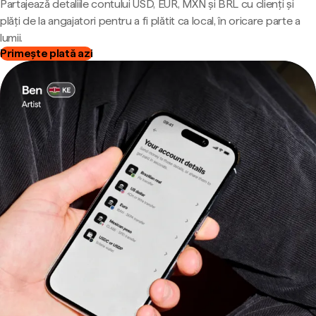
Partajează detaliile contului USD, EUR, MXN și BRL cu clienți și
plăți de la angajatori pentru a fi plătit ca local, în oricare parte a
lumii.
Primește plată azi