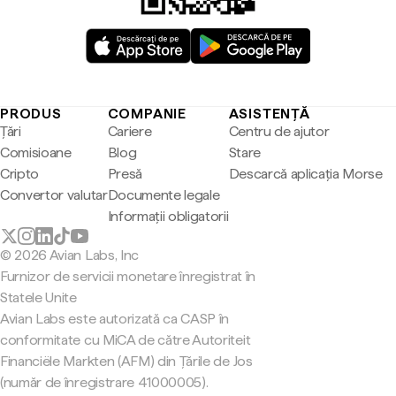
PRODUS
COMPANIE
ASISTENȚĂ
Țări
Cariere
Centru de ajutor
Comisioane
Blog
Stare
Cripto
Presă
Descarcă aplicația Morse
Convertor valutar
Documente legale
Informații obligatorii
© 2026 Avian Labs, Inc
Furnizor de servicii monetare înregistrat în
Statele Unite
Avian Labs este autorizată ca CASP în
conformitate cu MiCA de către Autoriteit
Financiële Markten (AFM) din Țările de Jos
(număr de înregistrare 41000005).