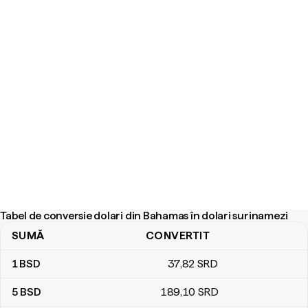
Tabel de conversie dolari din Bahamas în dolari surinamezi
SUMĂ
CONVERTIT
Tabel de conversie dolari din Bahamas în dolari surinamezi
1
BSD
37
,82
SRD
5
BSD
189
,10
SRD