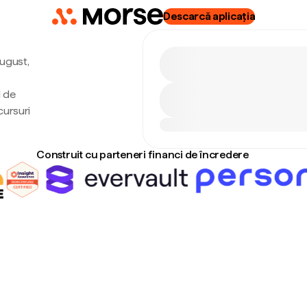
Descarcă aplicația
august,
l de
cursuri
Construit cu parteneri financi de încredere