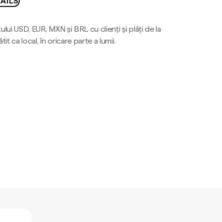
AILS
ului USD, EUR, MXN și BRL cu clienți și plăți de la
tit ca local, în oricare parte a lumii.