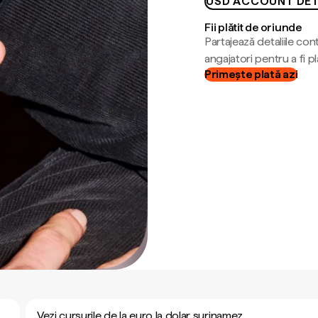
USD ACCOUNT DET
Fii plătit de oriunde
Partajează detaliile cont
angajatori pentru a fi plă
Primește plată azi
Vezi cursurile de la euro la dolar surinamez