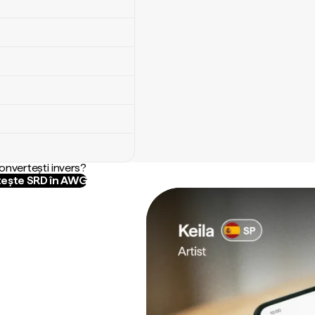
convertești invers?
ește SRD în AWG