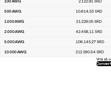
100
AWG
2.122
,91
SRD
500
AWG
10.614
,53
SRD
1.000
AWG
21.229
,05
SRD
2.000
AWG
42.458
,11
SRD
5.000
AWG
106.145
,27
SRD
10.000
AWG
212.290
,54
SRD
Vrei să 
Convert