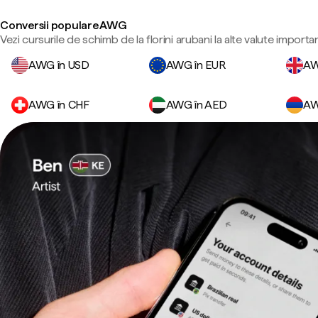
Conversii populare AWG
Vezi cursurile de schimb de la florini arubani la alte valute importa
AWG în USD
AWG în EUR
AW
AWG în CHF
AWG în AED
AW