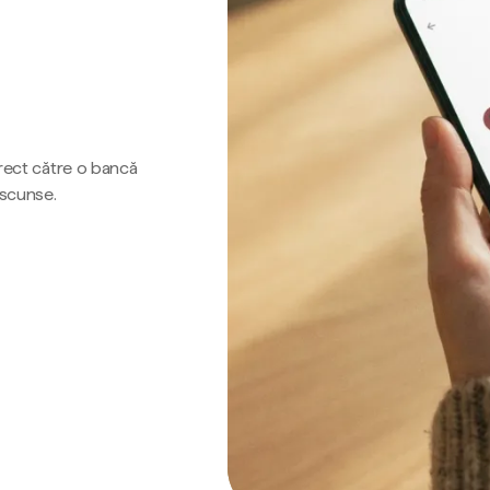
irect către o bancă
ascunse.