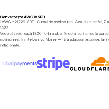
Convertește AWG în SRD
1 AWG ≈ 21,2291 SRD · Cursul de schimb real
·
Actualizat astăzi, 7 
12:22
Vede cât valorează 1.800 florin aruban în dolar surinamez la cursu
schimb real. Trimite bani cu Morse — fără adaosuri ascunse, fără 
inflacionate.