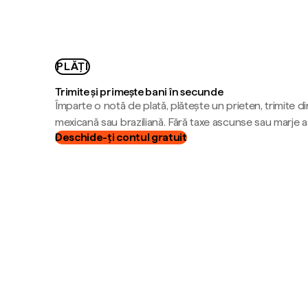
PLĂȚI
Trimite și primește bani în secunde
Împarte o notă de plată, plătește un prieten, trimite d
mexicană sau braziliană. Fără taxe ascunse sau marje 
Deschide-ți contul gratuit