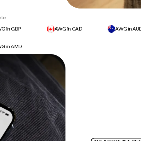
nte.
G în GBP
AWG în CAD
AWG în AU
G în AMD