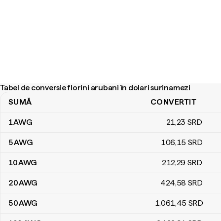
Tabel de conversie florini arubani în dolari surinamezi
SUMĂ
CONVERTIT
Tabel de conversie florini arubani în dolari surinamezi
1
AWG
21
,23
SRD
5
AWG
106
,15
SRD
10
AWG
212
,29
SRD
20
AWG
424
,58
SRD
50
AWG
1.061
,45
SRD