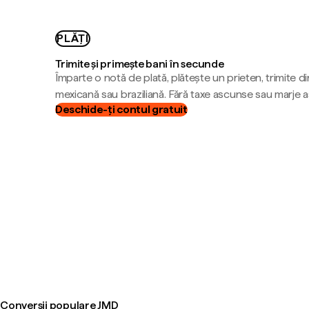
PLĂȚI
Trimite și primește bani în secunde
Împarte o notă de plată, plătește un prieten, trimite d
mexicană sau braziliană. Fără taxe ascunse sau marje 
Deschide-ți contul gratuit
Conversii populare JMD