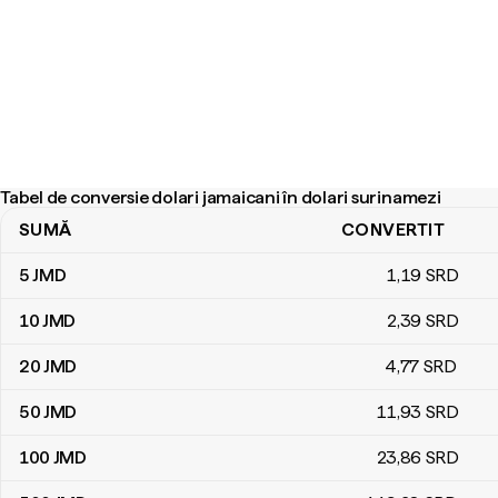
Tabel de conversie dolari jamaicani în dolari surinamezi
SUMĂ
CONVERTIT
Tabel de conversie dolari jamaicani în dolari surinamezi
5
JMD
1
,19
SRD
10
JMD
2
,39
SRD
20
JMD
4
,77
SRD
50
JMD
11
,93
SRD
100
JMD
23
,86
SRD