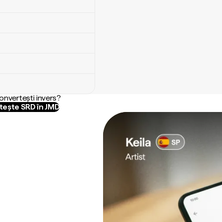
convertești invers?
ește SRD în JMD