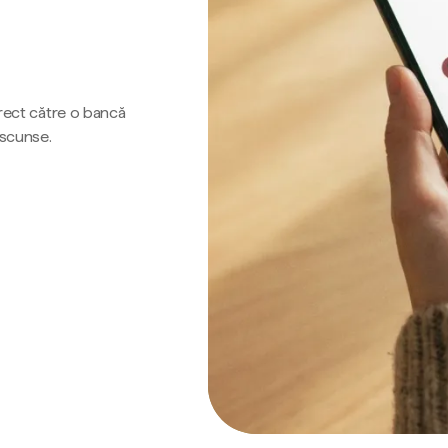
irect către o bancă
ascunse.