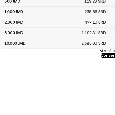
500
JMD
119
,28
SRD
1.000
JMD
238
,56
SRD
2.000
JMD
477
,13
SRD
5.000
JMD
1.192
,81
SRD
10.000
JMD
2.385
,63
SRD
Vrei să 
Convert