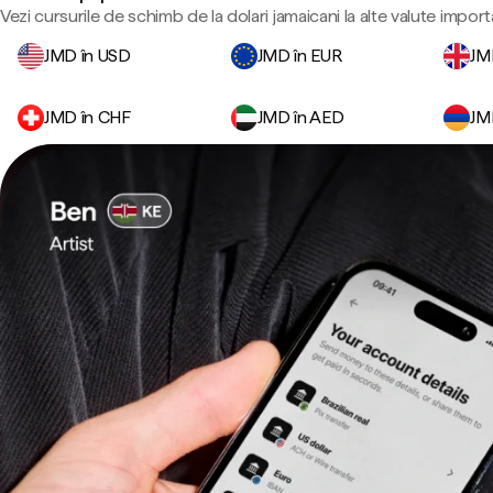
Vezi cursurile de schimb de la dolari jamaicani la alte valute import
JMD în USD
JMD în EUR
JM
JMD în CHF
JMD în AED
JM