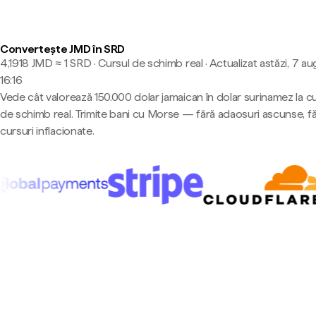
Convertește JMD în SRD
4,1918 JMD ≈ 1 SRD · Cursul de schimb real
·
Actualizat astăzi, 7 au
16:16
Vede cât valorează 150.000 dolar jamaican în dolar surinamez la c
de schimb real. Trimite bani cu Morse — fără adaosuri ascunse, f
cursuri inflacionate.