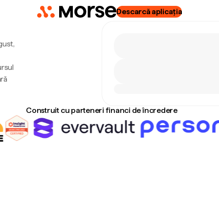
Descarcă aplicația
gust,
ursul
ără
Construit cu parteneri financi de încredere