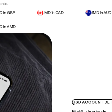
ante.
D în GBP
JMD în CAD
JMD în AUD
D în AMD
USD ACCOUNT DET
Fii plătit de oriunde