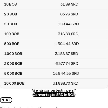
10
BOB
31
,89
SRD
20
BOB
63
,78
SRD
50
BOB
159
,44
SRD
100
BOB
318
,89
SRD
500
BOB
1.594
,44
SRD
1.000
BOB
3.188
,87
SRD
2.000
BOB
6.377
,74
SRD
5.000
BOB
15.944
,35
SRD
10.000
BOB
31.888
,70
SRD
Vrei să convertești invers?
Convertește SRD în BOB
PLĂȚI