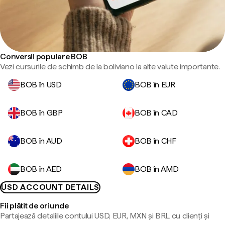
Conversii populare BOB
Vezi cursurile de schimb de la boliviano la alte valute importante.
BOB în USD
BOB în EUR
BOB în GBP
BOB în CAD
BOB în AUD
BOB în CHF
BOB în AED
BOB în AMD
USD ACCOUNT DETAILS
Fii plătit de oriunde
Partajează detaliile contului USD, EUR, MXN și BRL cu clienți și