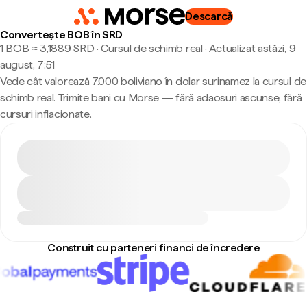
Descarcă
Convertește BOB în SRD
1 BOB ≈ 3,1889 SRD · Cursul de schimb real
·
Actualizat astăzi, 9
august, 7:51
Vede cât valorează 7.000 boliviano în dolar surinamez la cursul de
schimb real. Trimite bani cu Morse — fără adaosuri ascunse, fără
cursuri inflacionate.
Construit cu parteneri financi de încredere