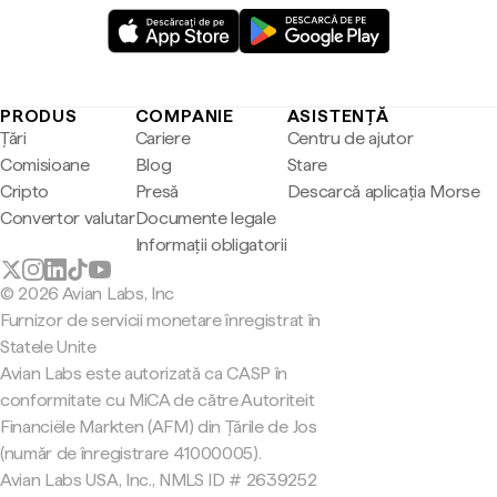
PRODUS
COMPANIE
ASISTENȚĂ
Țări
Cariere
Centru de ajutor
Comisioane
Blog
Stare
Cripto
Presă
Descarcă aplicația Morse
Convertor valutar
Documente legale
Informații obligatorii
© 2026 Avian Labs, Inc
Furnizor de servicii monetare înregistrat în
Statele Unite
Avian Labs este autorizată ca CASP în
conformitate cu MiCA de către Autoriteit
Financiële Markten (AFM) din Țările de Jos
(număr de înregistrare 41000005).
Avian Labs USA, Inc., NMLS ID # 2639252