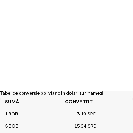
Tabel de conversie boliviano în dolari surinamezi
SUMĂ
CONVERTIT
Tabel de conversie boliviano în dolari surinamezi
1
BOB
3
,19
SRD
5
BOB
15
,94
SRD