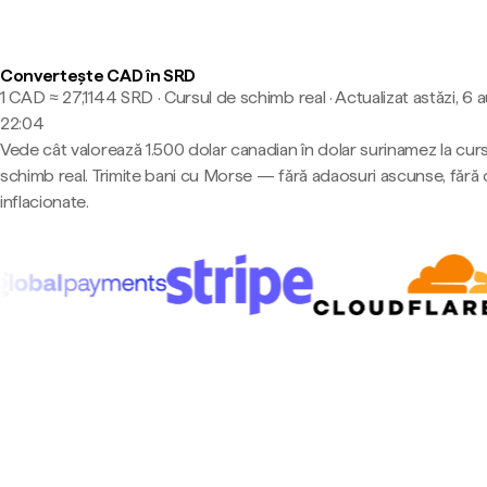
Convertește CAD în SRD
1 CAD ≈ 27,1144 SRD · Cursul de schimb real
·
Actualizat astăzi, 6 
22:04
Vede cât valorează 1.500 dolar canadian în dolar surinamez la cur
schimb real. Trimite bani cu Morse — fără adaosuri ascunse, fără 
inflacionate.