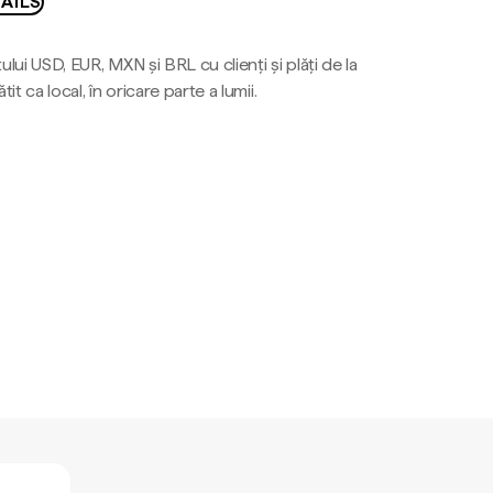
AILS
ului USD, EUR, MXN și BRL cu clienți și plăți de la
tit ca local, în oricare parte a lumii.