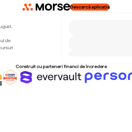
Descarcă aplicația
august,
sul de
cursuri
Construit cu parteneri financi de încredere