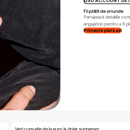
USD ACCOUNT DET
Fii plătit de oriunde
Partajează detaliile cont
angajatori pentru a fi plă
Primește plată azi
Vezi cursurile de la euro la dolar surinamez