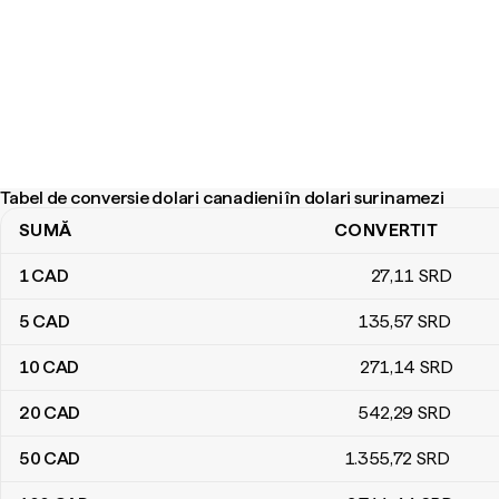
Tabel de conversie dolari canadieni în dolari surinamezi
SUMĂ
CONVERTIT
Tabel de conversie dolari canadieni în dolari surinamezi
1
CAD
27
,11
SRD
5
CAD
135
,57
SRD
10
CAD
271
,14
SRD
20
CAD
542
,29
SRD
50
CAD
1.355
,72
SRD