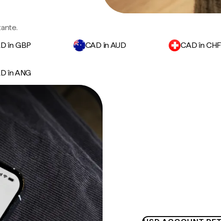
tante.
D în GBP
CAD în AUD
CAD în CH
D în ANG