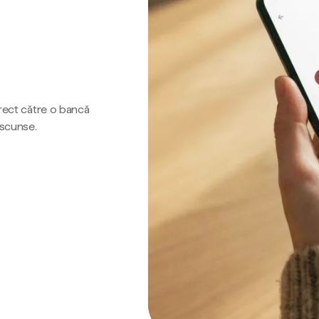
irect către o bancă
ascunse.