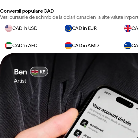
Conversii populare CAD
Vezi cursurile de schimb de la dolari canadieni la alte valute impor
CAD în USD
CAD în EUR
CA
CAD în AED
CAD în AMD
CA