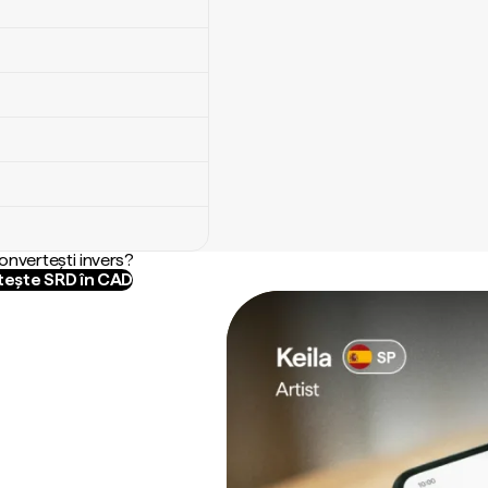
convertești invers?
ește SRD în CAD