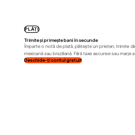
PLĂȚI
Trimite și primește bani în secunde
Împarte o notă de plată, plătește un prieten, trimite d
mexicană sau braziliană. Fără taxe ascunse sau marje 
Deschide-ți contul gratuit