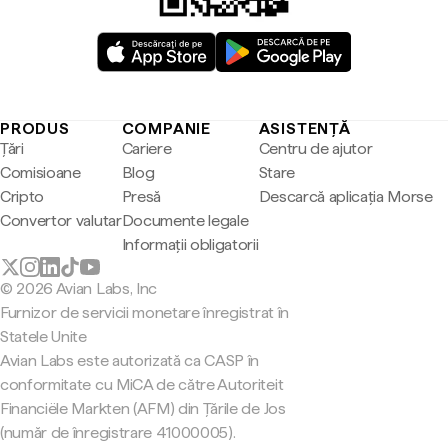
PRODUS
COMPANIE
ASISTENȚĂ
Țări
Cariere
Centru de ajutor
Comisioane
Blog
Stare
Cripto
Presă
Descarcă aplicația Morse
Convertor valutar
Documente legale
Informații obligatorii
© 2026 Avian Labs, Inc
Furnizor de servicii monetare înregistrat în
Statele Unite
Avian Labs este autorizată ca CASP în
conformitate cu MiCA de către Autoriteit
Financiële Markten (AFM) din Țările de Jos
(număr de înregistrare 41000005).