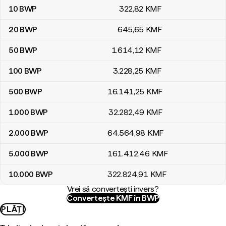
10
BWP
322
,82
KMF
20
BWP
645
,65
KMF
50
BWP
1.614
,12
KMF
100
BWP
3.228
,25
KMF
500
BWP
16.141
,25
KMF
1.000
BWP
32.282
,49
KMF
2.000
BWP
64.564
,98
KMF
5.000
BWP
161.412
,46
KMF
10.000
BWP
322.824
,91
KMF
Vrei să convertești invers?
Convertește KMF în BWP
PLĂȚI