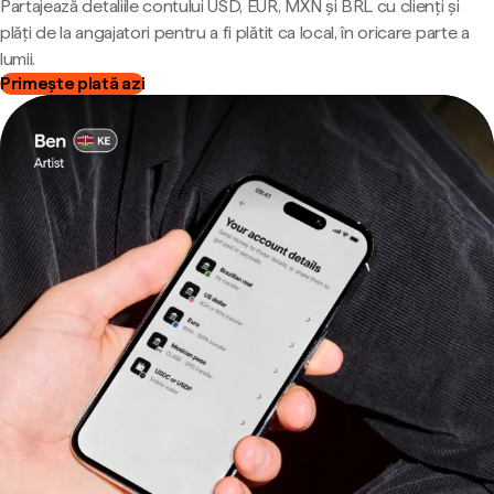
Partajează detaliile contului USD, EUR, MXN și BRL cu clienți și
plăți de la angajatori pentru a fi plătit ca local, în oricare parte a
lumii.
Primește plată azi