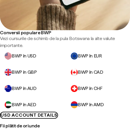
Conversii populare BWP
Vezi cursurile de schimb de la pula Botswana la alte valute
importante.
BWP în USD
BWP în EUR
BWP în GBP
BWP în CAD
BWP în AUD
BWP în CHF
BWP în AED
BWP în AMD
USD ACCOUNT DETAILS
Fii plătit de oriunde