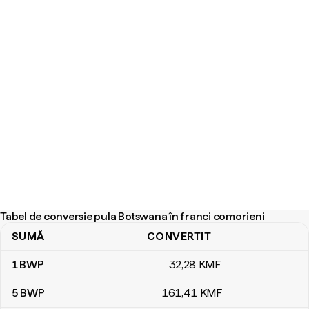
Tabel de conversie pula Botswana în franci comorieni
SUMĂ
CONVERTIT
Tabel de conversie pula Botswana în franci comorieni
1
BWP
32
,28
KMF
5
BWP
161
,41
KMF