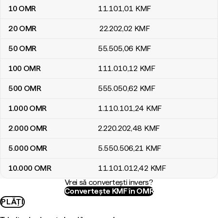
10
OMR
11.101
,01
KMF
20
OMR
22.202
,02
KMF
50
OMR
55.505
,06
KMF
100
OMR
111.010
,12
KMF
500
OMR
555.050
,62
KMF
1.000
OMR
1.110.101
,24
KMF
2.000
OMR
2.220.202
,48
KMF
5.000
OMR
5.550.506
,21
KMF
10.000
OMR
11.101.012
,42
KMF
Vrei să convertești invers?
Convertește KMF în OMR
PLĂȚI