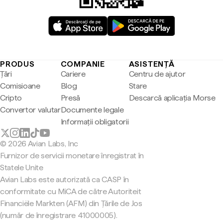
PRODUS
COMPANIE
ASISTENȚĂ
Țări
Cariere
Centru de ajutor
Comisioane
Blog
Stare
Cripto
Presă
Descarcă aplicația Morse
Convertor valutar
Documente legale
Informații obligatorii
© 2026 Avian Labs, Inc
Furnizor de servicii monetare înregistrat în
Statele Unite
Avian Labs este autorizată ca CASP în
conformitate cu MiCA de către Autoriteit
Financiële Markten (AFM) din Țările de Jos
(număr de înregistrare 41000005).