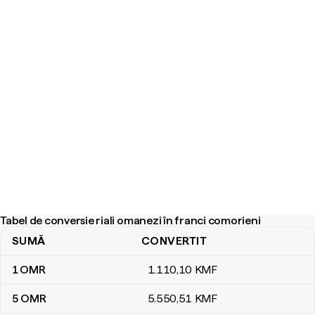
Tabel de conversie riali omanezi în franci comorieni
SUMĂ
CONVERTIT
Tabel de conversie riali omanezi în franci comorieni
1
OMR
1.110
,10
KMF
5
OMR
5.550
,51
KMF