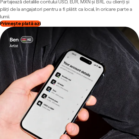
Partajează detaliile contului USD, EUR, MXN și BRL cu clienți și
plăți de la angajatori pentru a fi plătit ca local, în oricare parte a
lumii.
Primește plată azi