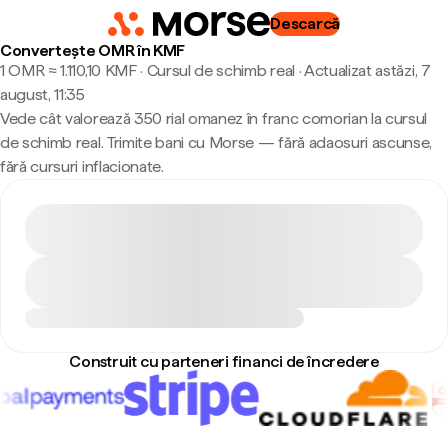
Descarcă
Convertește OMR în KMF
1 OMR ≈ 1.110,10 KMF · Cursul de schimb real
·
Actualizat astăzi, 7
august, 11:35
Vede cât valorează 350 rial omanez în franc comorian la cursul
de schimb real. Trimite bani cu Morse — fără adaosuri ascunse,
fără cursuri inflacionate.
Construit cu parteneri financi de încredere