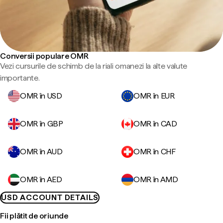
Conversii populare OMR
Vezi cursurile de schimb de la riali omanezi la alte valute
importante.
OMR în USD
OMR în EUR
OMR în GBP
OMR în CAD
OMR în AUD
OMR în CHF
OMR în AED
OMR în AMD
USD ACCOUNT DETAILS
Fii plătit de oriunde