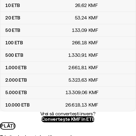
10
ETB
26
,62
KMF
20
ETB
53
,24
KMF
50
ETB
133
,09
KMF
100
ETB
266
,18
KMF
500
ETB
1.330
,91
KMF
1.000
ETB
2.661
,81
KMF
2.000
ETB
5.323
,63
KMF
5.000
ETB
13.309
,06
KMF
10.000
ETB
26.618
,13
KMF
Vrei să convertești invers?
Convertește KMF în ETB
PLĂȚI