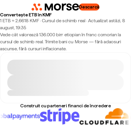
Descarcă
Convertește ETB în KMF
1 ETB ≈ 2,6618 KMF · Cursul de schimb real
·
Actualizat astăzi, 8
august, 19:35
Vede cât valorează 136.000 birr etiopian în franc comorian la
cursul de schimb real. Trimite bani cu Morse — fără adaosuri
ascunse, fără cursuri inflacionate.
Construit cu parteneri financi de încredere