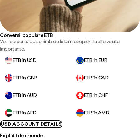
Conversii populare ETB
Vezi cursurile de schimb de la birri etiopieni la alte valute
importante.
ETB în USD
ETB în EUR
ETB în GBP
ETB în CAD
ETB în AUD
ETB în CHF
ETB în AED
ETB în AMD
USD ACCOUNT DETAILS
Fii plătit de oriunde