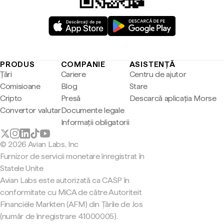
PRODUS
COMPANIE
ASISTENȚĂ
Țări
Cariere
Centru de ajutor
Comisioane
Blog
Stare
Cripto
Presă
Descarcă aplicația Morse
Convertor valutar
Documente legale
Informații obligatorii
© 2026 Avian Labs, Inc
Furnizor de servicii monetare înregistrat în
Statele Unite
Avian Labs este autorizată ca CASP în
conformitate cu MiCA de către Autoriteit
Financiële Markten (AFM) din Țările de Jos
(număr de înregistrare 41000005).