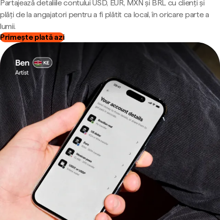
Partajează detaliile contului USD, EUR, MXN și BRL cu clienți și
plăți de la angajatori pentru a fi plătit ca local, în oricare parte a
lumii.
Primește plată azi