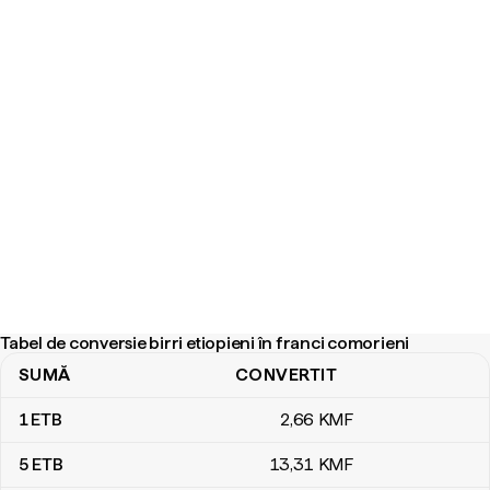
Tabel de conversie birri etiopieni în franci comorieni
SUMĂ
CONVERTIT
Tabel de conversie birri etiopieni în franci comorieni
1
ETB
2
,66
KMF
5
ETB
13
,31
KMF