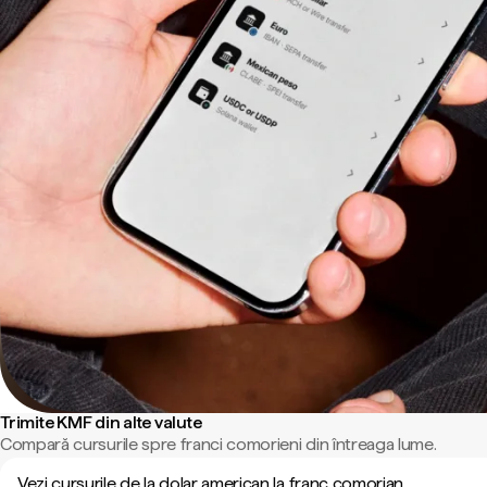
Trimite KMF din alte valute
Compară cursurile spre franci comorieni din întreaga lume.
Vezi cursurile de la dolar american la franc comorian