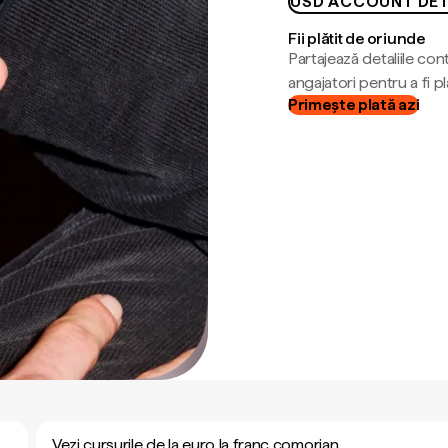
USD ACCOUNT DET
Fii plătit de oriunde
Partajează detaliile cont
angajatori pentru a fi plă
Primește plată azi
Vezi cursurile de la euro la franc comorian