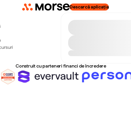
Descarcă aplicația
8
e
cursuri
Construit cu parteneri financi de încredere