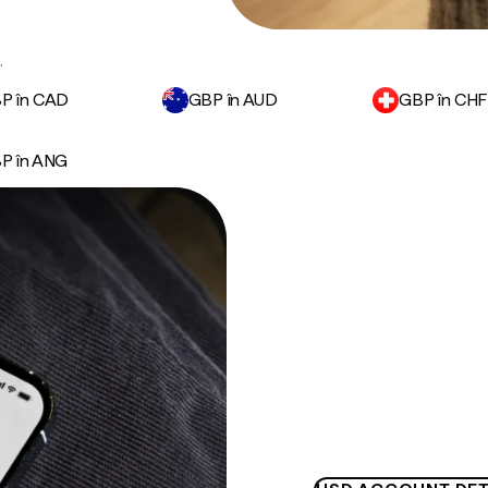
.
P în CAD
GBP în AUD
GBP în CHF
P în ANG