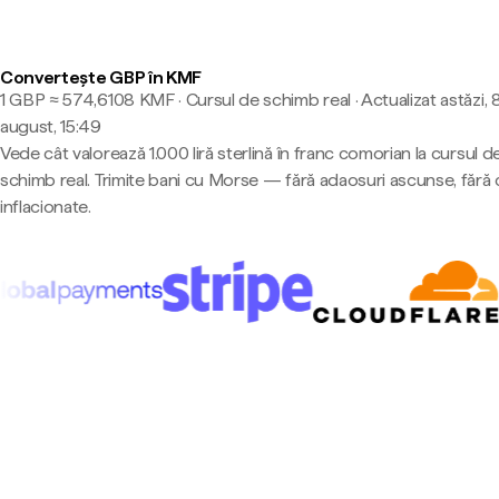
Convertește GBP în KMF
1 GBP ≈ 574,6108 KMF · Cursul de schimb real
·
Actualizat astăzi, 
august, 15:49
Vede cât valorează 1.000 liră sterlină în franc comorian la cursul d
schimb real. Trimite bani cu Morse — fără adaosuri ascunse, fără 
inflacionate.