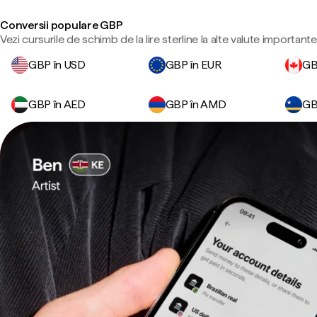
Conversii populare GBP
Vezi cursurile de schimb de la lire sterline la alte valute importante
GBP în USD
GBP în EUR
GB
GBP în AED
GBP în AMD
GB