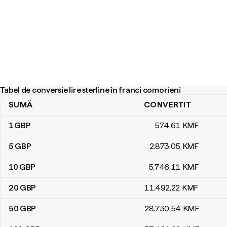
Tabel de conversie lire sterline în franci comorieni
SUMĂ
CONVERTIT
Tabel de conversie lire sterline în franci comorieni
1
GBP
574
,61
KMF
5
GBP
2.873
,05
KMF
10
GBP
5.746
,11
KMF
20
GBP
11.492
,22
KMF
50
GBP
28.730
,54
KMF