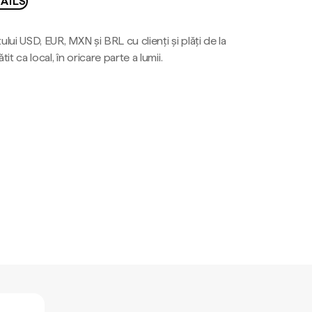
AILS
ului USD, EUR, MXN și BRL cu clienți și plăți de la
tit ca local, în oricare parte a lumii.