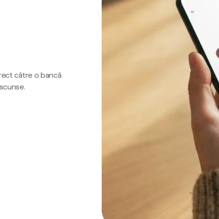
irect către o bancă
ascunse.