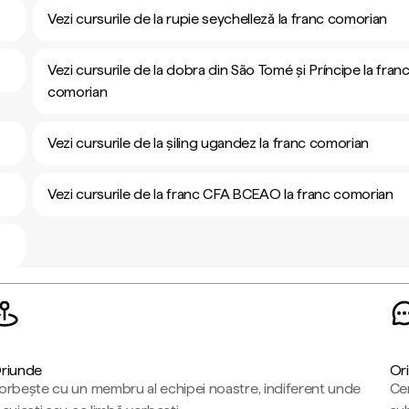
Vezi cursurile de la rupie seychelleză la franc comorian
Vezi cursurile de la dobra din São Tomé și Príncipe la fran
comorian
Vezi cursurile de la șiling ugandez la franc comorian
Vezi cursurile de la franc CFA BCEAO la franc comorian
riunde
Ori
orbește cu un membru al echipei noastre, indiferent unde
Cen