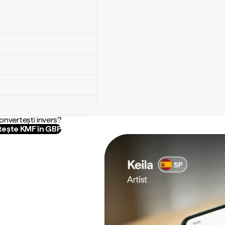
convertești invers?
ește KMF în GBP