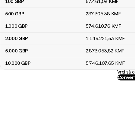
100
GBP
57.461
,08
KMF
500
GBP
287.305
,38
KMF
1.000
GBP
574.610
,76
KMF
2.000
GBP
1.149.221
,53
KMF
5.000
GBP
2.873.053
,82
KMF
10.000
GBP
5.746.107
,65
KMF
Vrei să 
Convert