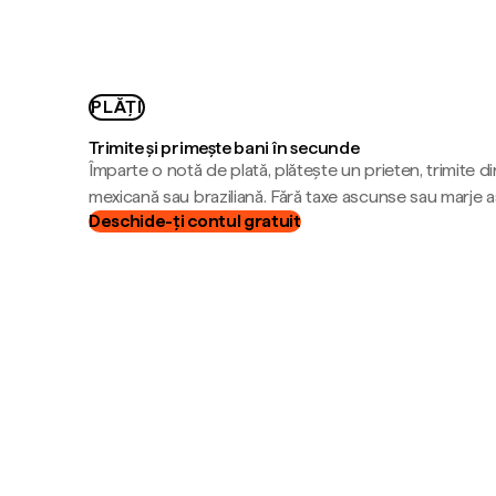
PLĂȚI
Trimite și primește bani în secunde
Împarte o notă de plată, plătește un prieten, trimite d
mexicană sau braziliană. Fără taxe ascunse sau marje 
Deschide-ți contul gratuit