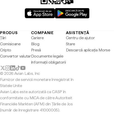
PRODUS
COMPANIE
ASISTENȚĂ
Țări
Cariere
Centru de ajutor
Comisioane
Blog
Stare
Cripto
Presă
Descarcă aplicația Morse
Convertor valutar
Documente legale
Informații obligatorii
© 2026 Avian Labs, Inc
Furnizor de servicii monetare înregistrat în
Statele Unite
Avian Labs este autorizată ca CASP în
conformitate cu MiCA de către Autoriteit
Financiële Markten (AFM) din Țările de Jos
(număr de înregistrare 41000005).