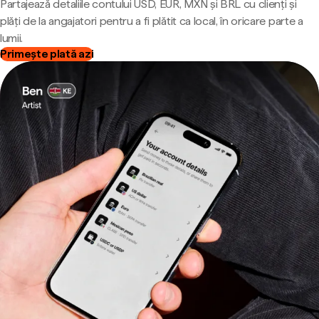
Partajează detaliile contului USD, EUR, MXN și BRL cu clienți și
plăți de la angajatori pentru a fi plătit ca local, în oricare parte a
lumii.
Primește plată azi