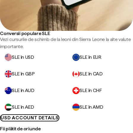
Conversii populare SLE
Vezi cursurile de schimb de la leoni din Sierra Leone la alte valute
importante.
SLE în USD
SLE în EUR
SLE în GBP
SLE în CAD
SLE în AUD
SLE în CHF
SLE în AED
SLE în AMD
USD ACCOUNT DETAILS
Fii plătit de oriunde