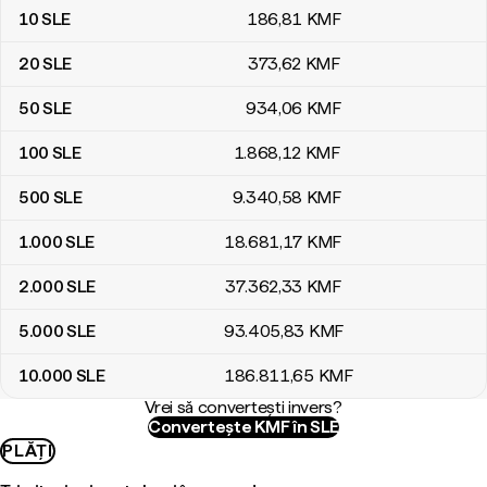
10
SLE
186
,81
KMF
20
SLE
373
,62
KMF
50
SLE
934
,06
KMF
100
SLE
1.868
,12
KMF
500
SLE
9.340
,58
KMF
1.000
SLE
18.681
,17
KMF
2.000
SLE
37.362
,33
KMF
5.000
SLE
93.405
,83
KMF
10.000
SLE
186.811
,65
KMF
Vrei să convertești invers?
Convertește KMF în SLE
PLĂȚI