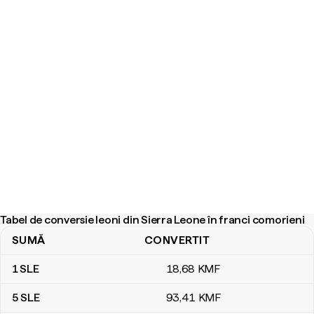
Tabel de conversie leoni din Sierra Leone în franci comorieni
SUMĂ
CONVERTIT
Tabel de conversie leoni din Sierra Leone în franci comorieni
1
SLE
18
,68
KMF
5
SLE
93
,41
KMF