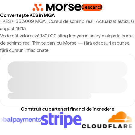
Descarcă
Convertește KES în MGA
1 KES ≈ 33,3009 MGA · Cursul de schimb real
·
Actualizat astăzi, 6
august, 16:13
Vede cât valorează 130.000 șiling kenyan în ariary malgaș la cursul
de schimb real. Trimite bani cu Morse — fără adaosuri ascunse,
fără cursuri inflacionate.
Construit cu parteneri financi de încredere