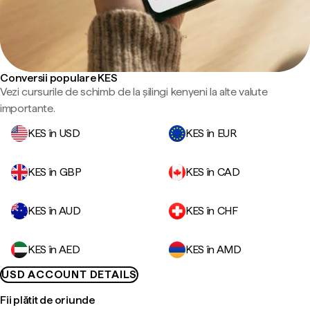
Conversii populare KES
Vezi cursurile de schimb de la șilingi kenyeni la alte valute
importante.
KES în USD
KES în EUR
KES în GBP
KES în CAD
KES în AUD
KES în CHF
KES în AED
KES în AMD
USD ACCOUNT DETAILS
Fii plătit de oriunde