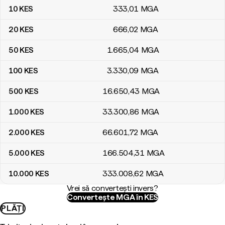
10
KES
333
,01
MGA
20
KES
666
,02
MGA
50
KES
1.665
,04
MGA
100
KES
3.330
,09
MGA
500
KES
16.650
,43
MGA
1.000
KES
33.300
,86
MGA
2.000
KES
66.601
,72
MGA
5.000
KES
166.504
,31
MGA
10.000
KES
333.008
,62
MGA
Vrei să convertești invers?
Convertește MGA în KES
PLĂȚI