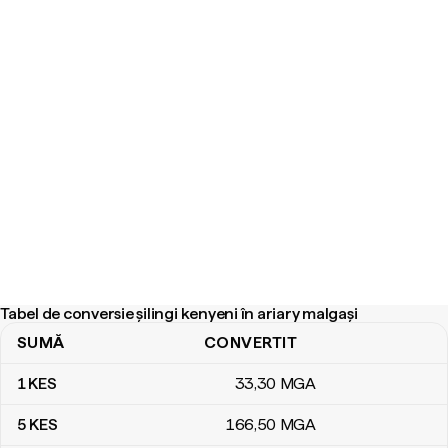
Tabel de conversie șilingi kenyeni în ariary malgași
SUMĂ
CONVERTIT
Tabel de conversie șilingi kenyeni în ariary malgași
1
KES
33
,30
MGA
5
KES
166
,50
MGA