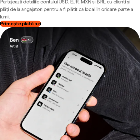
Partajează detaliile contului USD, EUR, MXN și BRL cu clienți și
plăți de la angajatori pentru a fi plătit ca local, în oricare parte a
lumii.
Primește plată azi