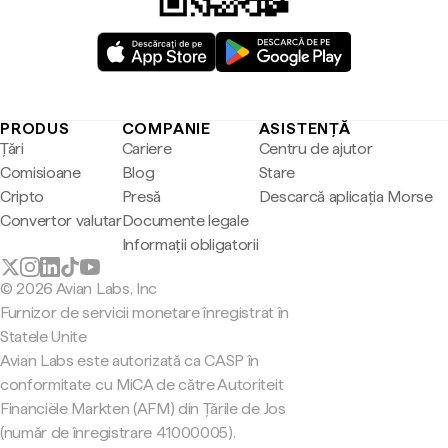
PRODUS
COMPANIE
ASISTENȚĂ
Țări
Cariere
Centru de ajutor
Comisioane
Blog
Stare
Cripto
Presă
Descarcă aplicația Morse
Convertor valutar
Documente legale
Informații obligatorii
© 2026 Avian Labs, Inc
Furnizor de servicii monetare înregistrat în
Statele Unite
Avian Labs este autorizată ca CASP în
conformitate cu MiCA de către Autoriteit
Financiële Markten (AFM) din Țările de Jos
(număr de înregistrare 41000005).