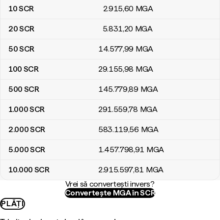
10
SCR
2.915
,60
MGA
20
SCR
5.831
,20
MGA
50
SCR
14.577
,99
MGA
100
SCR
29.155
,98
MGA
500
SCR
145.779
,89
MGA
1.000
SCR
291.559
,78
MGA
2.000
SCR
583.119
,56
MGA
5.000
SCR
1.457.798
,91
MGA
10.000
SCR
2.915.597
,81
MGA
Vrei să convertești invers?
Convertește MGA în SCR
PLĂȚI