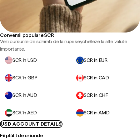
Conversii populare SCR
Vezi cursurile de schimb de la rupii seychelleze la alte valute
importante.
SCR în USD
SCR în EUR
SCR în GBP
SCR în CAD
SCR în AUD
SCR în CHF
SCR în AED
SCR în AMD
USD ACCOUNT DETAILS
Fii plătit de oriunde