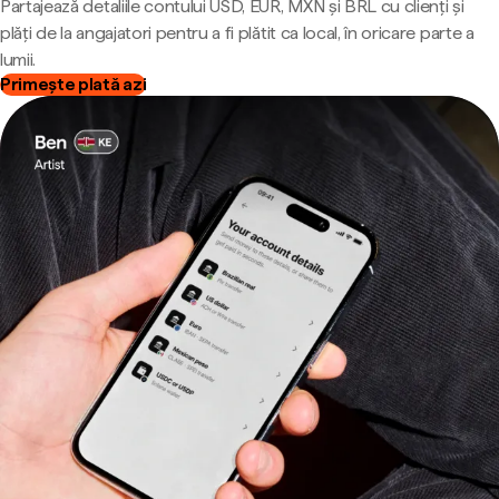
Partajează detaliile contului USD, EUR, MXN și BRL cu clienți și
plăți de la angajatori pentru a fi plătit ca local, în oricare parte a
lumii.
Primește plată azi