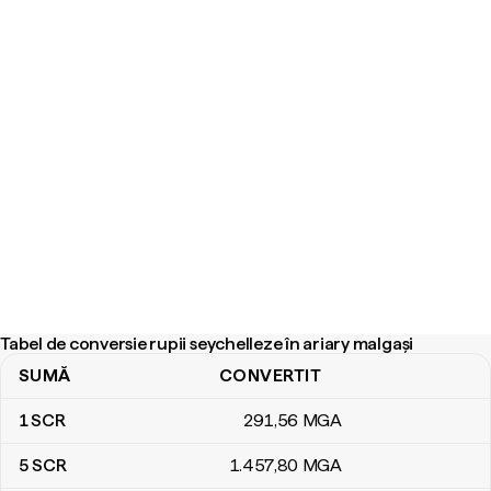
Tabel de conversie rupii seychelleze în ariary malgași
SUMĂ
CONVERTIT
Tabel de conversie rupii seychelleze în ariary malgași
1
SCR
291
,56
MGA
5
SCR
1.457
,80
MGA