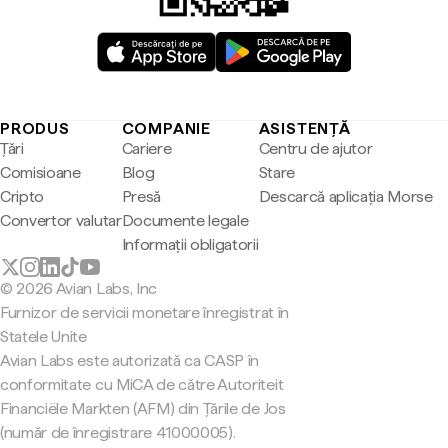
PRODUS
COMPANIE
ASISTENȚĂ
Țări
Cariere
Centru de ajutor
Comisioane
Blog
Stare
Cripto
Presă
Descarcă aplicația Morse
Convertor valutar
Documente legale
Informații obligatorii
© 2026 Avian Labs, Inc
Furnizor de servicii monetare înregistrat în
Statele Unite
Avian Labs este autorizată ca CASP în
conformitate cu MiCA de către Autoriteit
Financiële Markten (AFM) din Țările de Jos
(număr de înregistrare 41000005).