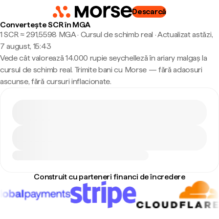
Descarcă
Convertește SCR în MGA
1 SCR ≈ 291,5598 MGA · Cursul de schimb real
·
Actualizat astăzi,
7 august, 15:43
Vede cât valorează 14.000 rupie seychelleză în ariary malgaș la
cursul de schimb real. Trimite bani cu Morse — fără adaosuri
ascunse, fără cursuri inflacionate.
Construit cu parteneri financi de încredere