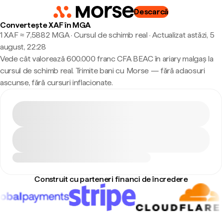
Descarcă
Convertește XAF în MGA
1 XAF ≈ 7,5882 MGA · Cursul de schimb real
·
Actualizat astăzi, 5
august, 22:28
Vede cât valorează 600.000 franc CFA BEAC în ariary malgaș la
cursul de schimb real. Trimite bani cu Morse — fără adaosuri
ascunse, fără cursuri inflacionate.
Construit cu parteneri financi de încredere