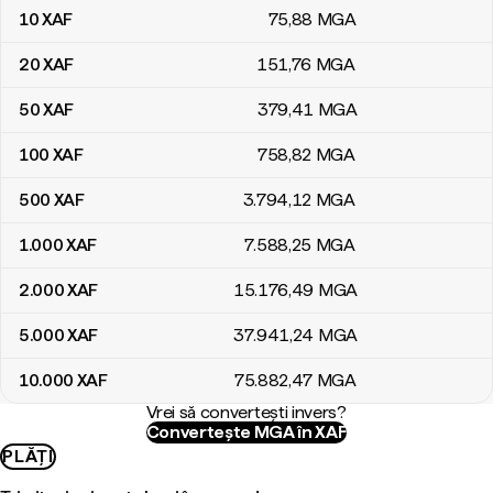
10
XAF
75
,88
MGA
20
XAF
151
,76
MGA
50
XAF
379
,41
MGA
100
XAF
758
,82
MGA
500
XAF
3.794
,12
MGA
1.000
XAF
7.588
,25
MGA
2.000
XAF
15.176
,49
MGA
5.000
XAF
37.941
,24
MGA
10.000
XAF
75.882
,47
MGA
Vrei să convertești invers?
Convertește MGA în XAF
PLĂȚI