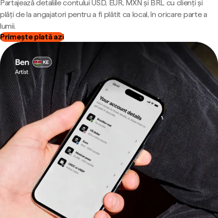
Partajează detaliile contului USD, EUR, MXN și BRL cu clienți și
plăți de la angajatori pentru a fi plătit ca local, în oricare parte a
lumii.
Primește plată azi