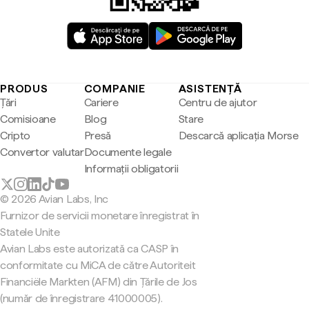
PRODUS
COMPANIE
ASISTENȚĂ
Țări
Cariere
Centru de ajutor
Comisioane
Blog
Stare
Cripto
Presă
Descarcă aplicația Morse
Convertor valutar
Documente legale
Informații obligatorii
© 2026 Avian Labs, Inc
Furnizor de servicii monetare înregistrat în
Statele Unite
Avian Labs este autorizată ca CASP în
conformitate cu MiCA de către Autoriteit
Financiële Markten (AFM) din Țările de Jos
(număr de înregistrare 41000005).