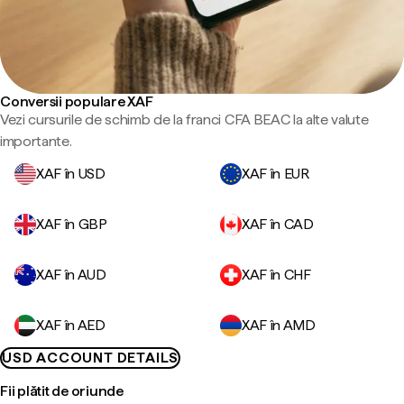
Conversii populare XAF
Vezi cursurile de schimb de la franci CFA BEAC la alte valute
importante.
XAF în USD
XAF în EUR
XAF în GBP
XAF în CAD
XAF în AUD
XAF în CHF
XAF în AED
XAF în AMD
USD ACCOUNT DETAILS
Fii plătit de oriunde