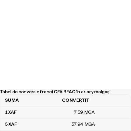
Tabel de conversie franci CFA BEAC în ariary malgași
SUMĂ
CONVERTIT
Tabel de conversie franci CFA BEAC în ariary malgași
1
XAF
7
,59
MGA
5
XAF
37
,94
MGA