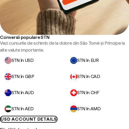
Conversii populare STN
Vezi cursurile de schimb de la dobre din São Tomé și Príncipe la
alte valute importante.
STN în USD
STN în EUR
STN în GBP
STN în CAD
STN în AUD
STN în CHF
STN în AED
STN în AMD
USD ACCOUNT DETAILS