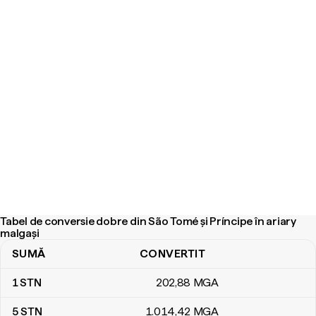
Tabel de conversie dobre din São Tomé și Príncipe în ariary
malgași
SUMĂ
CONVERTIT
Tabel de conversie dobre din São Tomé și Príncipe în ariary malga
1
STN
202
,88
MGA
5
STN
1.014
,42
MGA