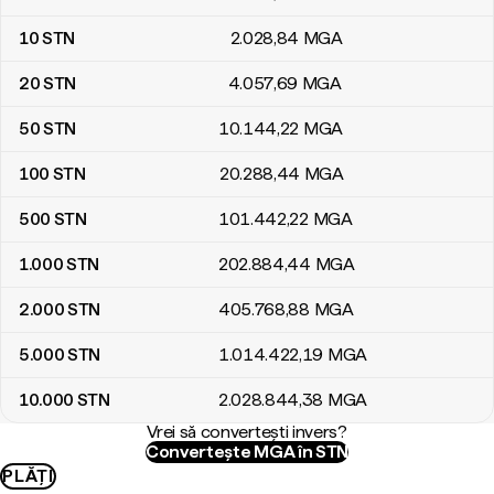
10
STN
2.028
,84
MGA
20
STN
4.057
,69
MGA
50
STN
10.144
,22
MGA
100
STN
20.288
,44
MGA
500
STN
101.442
,22
MGA
1.000
STN
202.884
,44
MGA
2.000
STN
405.768
,88
MGA
5.000
STN
1.014.422
,19
MGA
10.000
STN
2.028.844
,38
MGA
Vrei să convertești invers?
Convertește MGA în STN
PLĂȚI