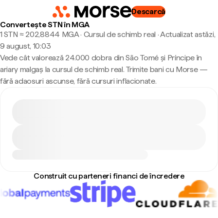
Descarcă
Convertește STN în MGA
1 STN ≈ 202,8844 MGA · Cursul de schimb real
·
Actualizat astăzi,
9 august, 10:03
Vede cât valorează 24.000 dobra din São Tomé și Príncipe în
ariary malgaș la cursul de schimb real. Trimite bani cu Morse —
fără adaosuri ascunse, fără cursuri inflacionate.
Construit cu parteneri financi de încredere