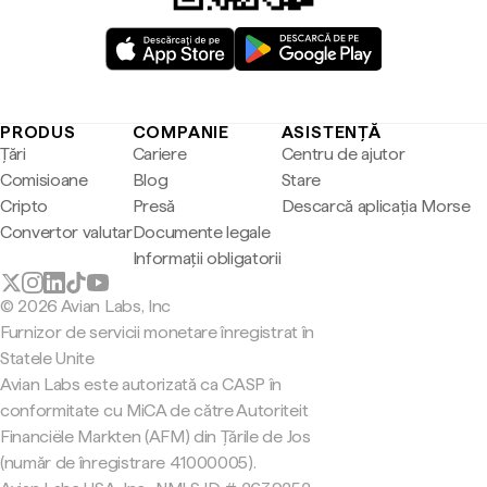
PRODUS
COMPANIE
ASISTENȚĂ
Țări
Cariere
Centru de ajutor
Comisioane
Blog
Stare
Cripto
Presă
Descarcă aplicația Morse
Convertor valutar
Documente legale
Informații obligatorii
© 2026 Avian Labs, Inc
Furnizor de servicii monetare înregistrat în
Statele Unite
Avian Labs este autorizată ca CASP în
conformitate cu MiCA de către Autoriteit
Financiële Markten (AFM) din Țările de Jos
(număr de înregistrare 41000005).