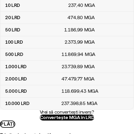
10
LRD
237
,40
MGA
20
LRD
474
,80
MGA
50
LRD
1.186
,99
MGA
100
LRD
2.373
,99
MGA
500
LRD
11.869
,94
MGA
1.000
LRD
23.739
,89
MGA
2.000
LRD
47.479
,77
MGA
5.000
LRD
118.699
,43
MGA
10.000
LRD
237.398
,85
MGA
Vrei să convertești invers?
Convertește MGA în LRD
PLĂȚI