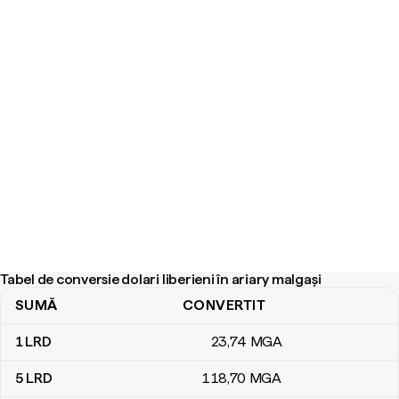
Tabel de conversie dolari liberieni în ariary malgași
SUMĂ
CONVERTIT
Tabel de conversie dolari liberieni în ariary malgași
1
LRD
23
,74
MGA
5
LRD
118
,70
MGA