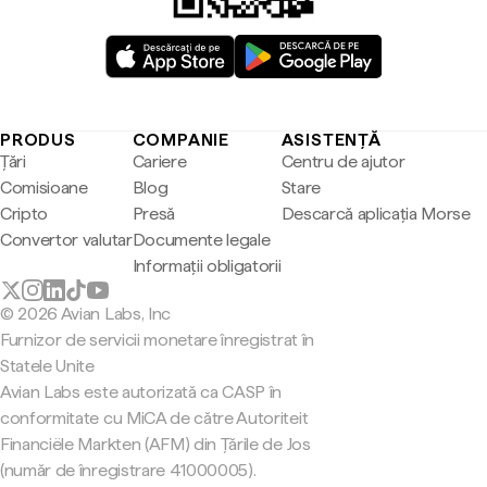
PRODUS
COMPANIE
ASISTENȚĂ
Țări
Cariere
Centru de ajutor
Comisioane
Blog
Stare
Cripto
Presă
Descarcă aplicația Morse
Convertor valutar
Documente legale
Informații obligatorii
© 2026 Avian Labs, Inc
Furnizor de servicii monetare înregistrat în
Statele Unite
Avian Labs este autorizată ca CASP în
conformitate cu MiCA de către Autoriteit
Financiële Markten (AFM) din Țările de Jos
(număr de înregistrare 41000005).