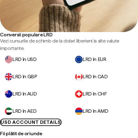
Conversii populare LRD
Vezi cursurile de schimb de la dolari liberieni la alte valute
importante.
LRD în USD
LRD în EUR
LRD în GBP
LRD în CAD
LRD în AUD
LRD în CHF
LRD în AED
LRD în AMD
USD ACCOUNT DETAILS
Fii plătit de oriunde