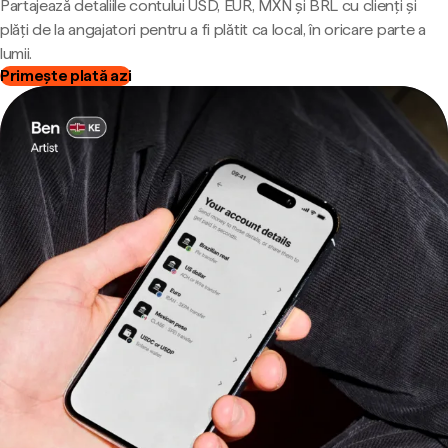
Partajează detaliile contului USD, EUR, MXN și BRL cu clienți și
plăți de la angajatori pentru a fi plătit ca local, în oricare parte a
lumii.
Primește plată azi