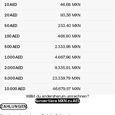
10
AED
46
,68
MXN
20
AED
93
,36
MXN
50
AED
233
,40
MXN
100
AED
466
,80
MXN
500
AED
2.333
,98
MXN
1.000
AED
4.667
,96
MXN
2.000
AED
9.335
,91
MXN
5.000
AED
23.339
,79
MXN
10.000
AED
46.679
,57
MXN
Willst du andersherum umrechnen?
Konvertiere MXN zu AED
ZAHLUNGEN