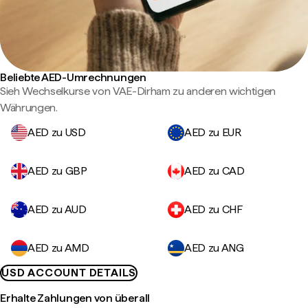
Beliebte AED-Umrechnungen
Sieh Wechselkurse von VAE-Dirham zu anderen wichtigen
Währungen.
AED zu USD
AED zu EUR
AED zu GBP
AED zu CAD
AED zu AUD
AED zu CHF
AED zu AMD
AED zu ANG
USD ACCOUNT DETAILS
Erhalte Zahlungen von überall