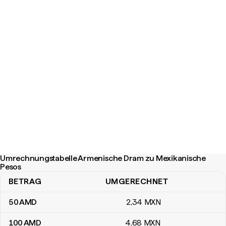
Umrechnungstabelle Armenische Dram zu Mexikanische
Pesos
BETRAG
UMGERECHNET
Umrechnungstabelle Armenische Dram zu Mexikanische Pesos
50
AMD
2
,34
MXN
100
AMD
4
,68
MXN