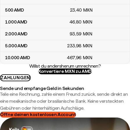
500
AMD
23
,40
MXN
1.000
AMD
46
,80
MXN
2.000
AMD
93
,59
MXN
5.000
AMD
233
,98
MXN
10.000
AMD
467
,96
MXN
Willst du andersherum umrechnen?
Konvertiere MXN zu AMD
ZAHLUNGEN
Sende und empfange Geld in Sekunden
Teile eine Rechnung, zahle einem Freund zurück, sende direkt an
eine mexikanische oder brasilianische Bank. Keine versteckten
Gebühren oder hinterhältigen Aufschläge.
Öffne deinen kostenlosen Account