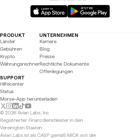
PRODUKT
UNTERNEHMEN
Länder
Karriere
Gebühren
Blog
Krypto
Presse
Währungsrechner
Rechtliche Dokumente
Offenlegungen
SUPPORT
Hilfecenter
Status
Morse-App herunterladen
© 2026 Avian Labs, Inc
Registrierter Finanzdienstleister in den
Vereinigten Staaten
Avian Labs ist als CASP gemäß MiCA von der