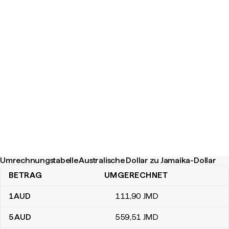
Umrechnungstabelle Australische Dollar zu Jamaika-Dollar
BETRAG
UMGERECHNET
Umrechnungstabelle Australische Dollar zu Jamaika-Dollar
1
AUD
111
,90
JMD
5
AUD
559
,51
JMD