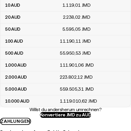
10
AUD
1.119
,01
JMD
20
AUD
2.238
,02
JMD
50
AUD
5.595
,05
JMD
100
AUD
11.190
,11
JMD
500
AUD
55.950
,53
JMD
1.000
AUD
111.901
,06
JMD
2.000
AUD
223.802
,12
JMD
5.000
AUD
559.505
,31
JMD
10.000
AUD
1.119.010
,62
JMD
Willst du andersherum umrechnen?
Konvertiere JMD zu AUD
ZAHLUNGEN