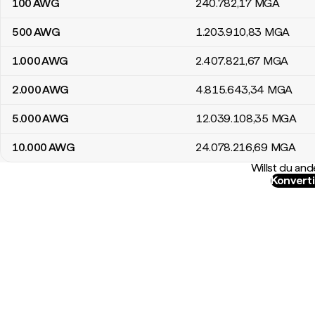
100
AWG
240.782
,17
MGA
500
AWG
1.203.910
,83
MGA
1.000
AWG
2.407.821
,67
MGA
2.000
AWG
4.815.643
,34
MGA
5.000
AWG
12.039.108
,35
MGA
10.000
AWG
24.078.216
,69
MGA
Willst du a
Konvert