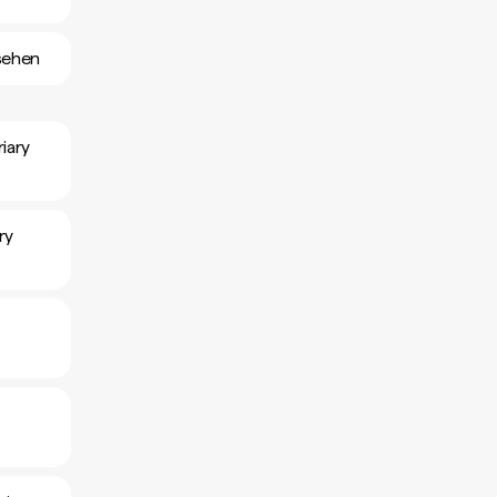
sehen
iary
ry