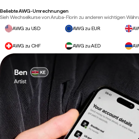
Beliebte AWG-Umrechnungen
Sieh Wechselkurse von Aruba-Florin zu anderen wichtigen Währ
AWG zu USD
AWG zu EUR
AW
AWG zu CHF
AWG zu AED
AW