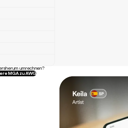
ndersherum umrechnen?
iere MGA zu AWG