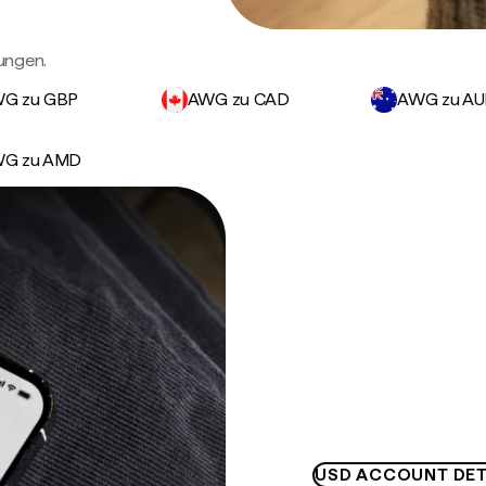
ungen.
G zu GBP
AWG zu CAD
AWG zu A
G zu AMD
USD ACCOUNT DET