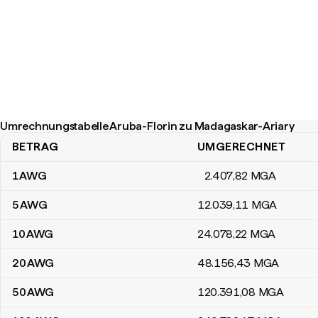
Umrechnungstabelle Aruba-Florin zu Madagaskar-Ariary
BETRAG
UMGERECHNET
Umrechnungstabelle Aruba-Florin zu Madagaskar-Ariary
1
AWG
2.407
,82
MGA
5
AWG
12.039
,11
MGA
10
AWG
24.078
,22
MGA
20
AWG
48.156
,43
MGA
50
AWG
120.391
,08
MGA