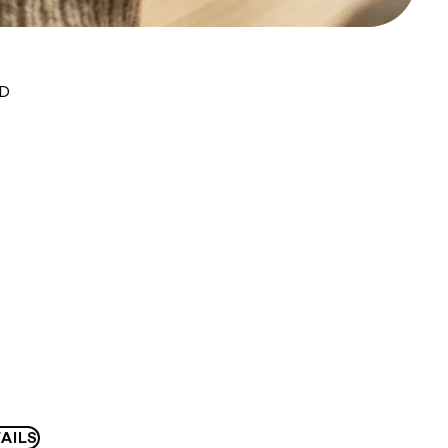
UD
AILS