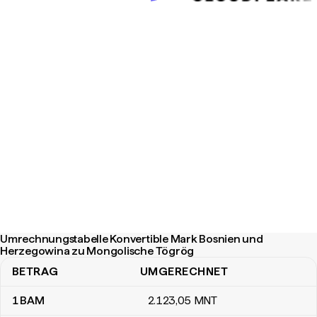
Umrechnungstabelle Konvertible Mark Bosnien und
Herzegowina zu Mongolische Tögrög
BETRAG
UMGERECHNET
Umrechnungstabelle Konvertible Mark Bosnien und Herzegowin
1
BAM
2.123
,05
MNT