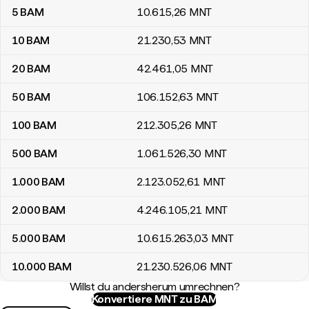
5
BAM
10.615
,26
MNT
10
BAM
21.230
,53
MNT
20
BAM
42.461
,05
MNT
50
BAM
106.152
,63
MNT
100
BAM
212.305
,26
MNT
500
BAM
1.061.526
,30
MNT
1.000
BAM
2.123.052
,61
MNT
2.000
BAM
4.246.105
,21
MNT
5.000
BAM
10.615.263
,03
MNT
10.000
BAM
21.230.526
,06
MNT
Willst du andersherum umrechnen?
Konvertiere MNT zu BAM