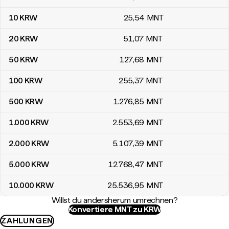
10
KRW
25
,54
MNT
20
KRW
51
,07
MNT
50
KRW
127
,68
MNT
100
KRW
255
,37
MNT
500
KRW
1.276
,85
MNT
1.000
KRW
2.553
,69
MNT
2.000
KRW
5.107
,39
MNT
5.000
KRW
12.768
,47
MNT
10.000
KRW
25.536
,95
MNT
Willst du andersherum umrechnen?
Konvertiere MNT zu KRW
ZAHLUNGEN