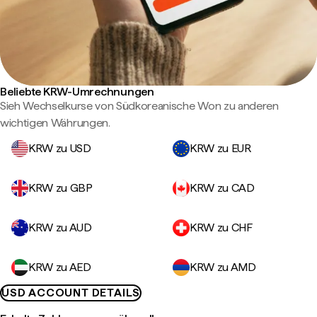
Beliebte KRW-Umrechnungen
Sieh Wechselkurse von Südkoreanische Won zu anderen
wichtigen Währungen.
KRW zu USD
KRW zu EUR
KRW zu GBP
KRW zu CAD
KRW zu AUD
KRW zu CHF
KRW zu AED
KRW zu AMD
USD ACCOUNT DETAILS