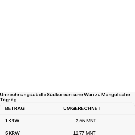
Umrechnungstabelle Südkoreanische Won zu Mongolische
Tögrög
BETRAG
UMGERECHNET
Umrechnungstabelle Südkoreanische Won zu Mongolische Tög
1
KRW
2
,55
MNT
5
KRW
12
,77
MNT