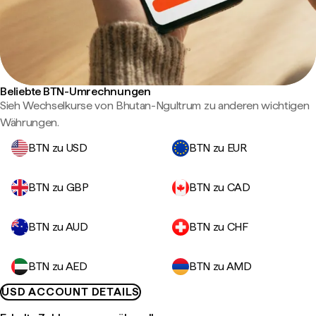
Beliebte BTN-Umrechnungen
Sieh Wechselkurse von Bhutan-Ngultrum zu anderen wichtigen
Währungen.
BTN zu USD
BTN zu EUR
BTN zu GBP
BTN zu CAD
BTN zu AUD
BTN zu CHF
BTN zu AED
BTN zu AMD
USD ACCOUNT DETAILS