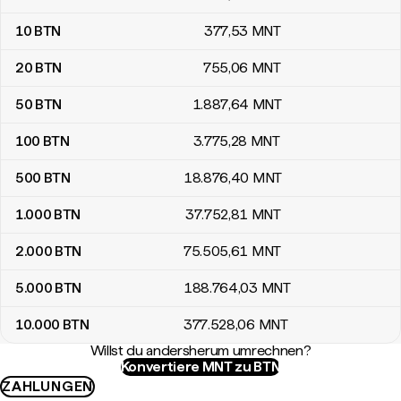
10
BTN
377
,53
MNT
20
BTN
755
,06
MNT
50
BTN
1.887
,64
MNT
100
BTN
3.775
,28
MNT
500
BTN
18.876
,40
MNT
1.000
BTN
37.752
,81
MNT
2.000
BTN
75.505
,61
MNT
5.000
BTN
188.764
,03
MNT
10.000
BTN
377.528
,06
MNT
Willst du andersherum umrechnen?
Konvertiere MNT zu BTN
ZAHLUNGEN