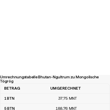
Umrechnungstabelle Bhutan-Ngultrum zu Mongolische
Tögrög
BETRAG
UMGERECHNET
Umrechnungstabelle Bhutan-Ngultrum zu Mongolische Tögrög
1
BTN
37
,75
MNT
5
BTN
188
,76
MNT