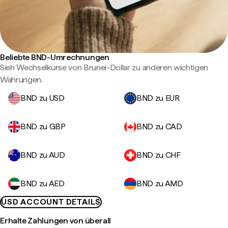
Beliebte BND-Umrechnungen
Sieh Wechselkurse von Brunei-Dollar zu anderen wichtigen
Währungen.
BND zu USD
BND zu EUR
BND zu GBP
BND zu CAD
BND zu AUD
BND zu CHF
BND zu AED
BND zu AMD
USD ACCOUNT DETAILS
Erhalte Zahlungen von überall