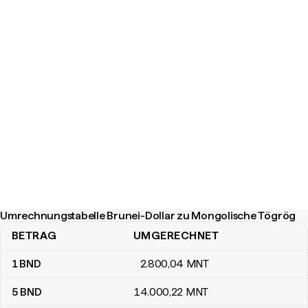
Umrechnungstabelle Brunei-Dollar zu Mongolische Tögrög
BETRAG
UMGERECHNET
Umrechnungstabelle Brunei-Dollar zu Mongolische Tögrög
1
BND
2.800
,04
MNT
5
BND
14.000
,22
MNT