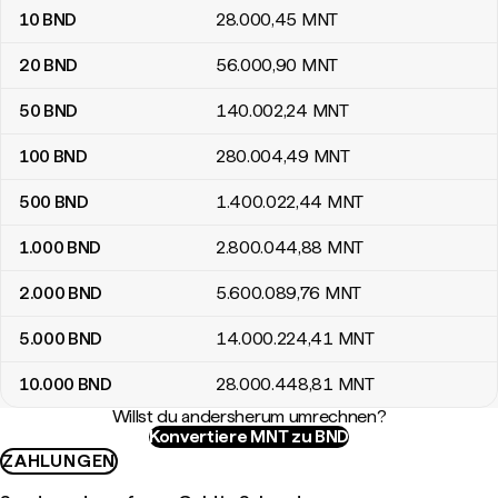
10
BND
28.000
,45
MNT
20
BND
56.000
,90
MNT
50
BND
140.002
,24
MNT
100
BND
280.004
,49
MNT
500
BND
1.400.022
,44
MNT
1.000
BND
2.800.044
,88
MNT
2.000
BND
5.600.089
,76
MNT
5.000
BND
14.000.224
,41
MNT
10.000
BND
28.000.448
,81
MNT
Willst du andersherum umrechnen?
Konvertiere MNT zu BND
ZAHLUNGEN