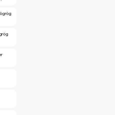
Tögrög
ögrög
er