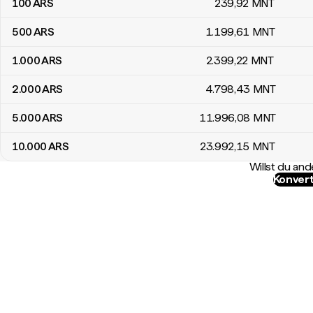
100
ARS
239
,92
MNT
500
ARS
1.199
,61
MNT
1.000
ARS
2.399
,22
MNT
2.000
ARS
4.798
,43
MNT
5.000
ARS
11.996
,08
MNT
10.000
ARS
23.992
,15
MNT
Willst du a
Konvert