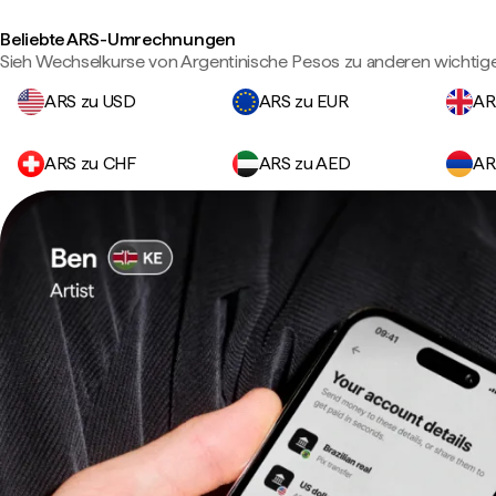
Beliebte ARS-Umrechnungen
Sieh Wechselkurse von Argentinische Pesos zu anderen wichti
ARS zu USD
ARS zu EUR
AR
ARS zu CHF
ARS zu AED
AR