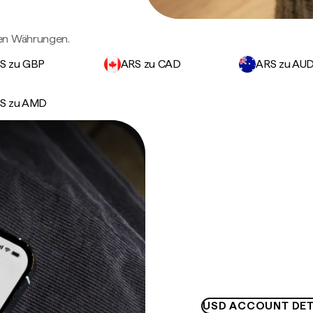
gen Währungen.
S zu GBP
ARS zu CAD
ARS zu AU
S zu AMD
USD ACCOUNT DET