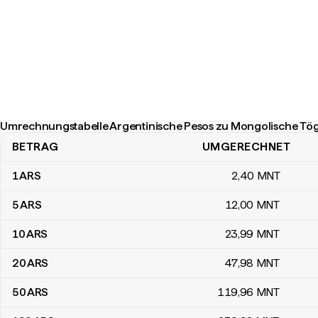
Umrechnungstabelle Argentinische Pesos zu Mongolische Tö
BETRAG
UMGERECHNET
Umrechnungstabelle Argentinische Pesos zu Mongolische Tögr
1
ARS
2
,40
MNT
5
ARS
12
,00
MNT
10
ARS
23
,99
MNT
20
ARS
47
,98
MNT
50
ARS
119
,96
MNT