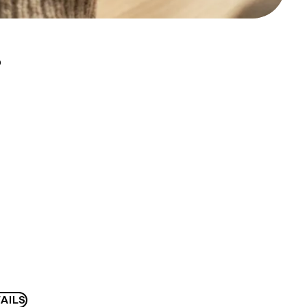
D
AILS