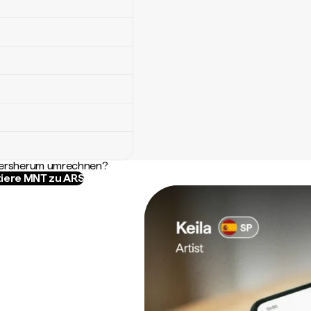
ndersherum umrechnen?
iere MNT zu ARS